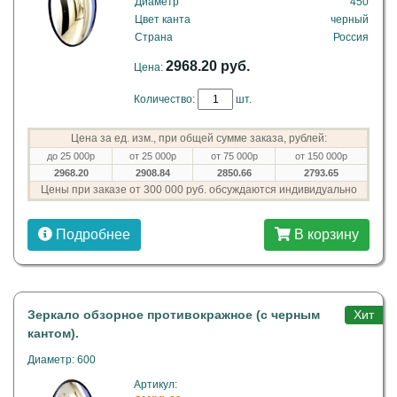
Диаметр
450
Цвет канта
черный
Страна
Россия
2968.20 руб.
Цена:
Количество:
шт.
Цена за ед. изм., при общей сумме заказа, рублей:
до 25 000р
от 25 000р
от 75 000р
от 150 000р
2968.20
2908.84
2850.66
2793.65
Цены при заказе от 300 000 руб. обсуждаются индивидуально
Подробнее
В корзину
Зеркало обзорное противокражное (с черным
Хит
кантом).
Диаметр: 600
Артикул: