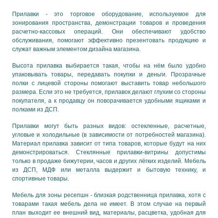
Прилавки - это торговое оборудование, используемое для
зонирования пространства, демонстрации товаров и проведения
расчетно-кассовых операций. Они обеспечивают удобство
обслуживания, помогают эффективно презентовать продукцию и
служат важным элементом дизайна магазина.
Высота прилавка выбирается такая, чтобы на нём было удобно
упаковывать товары, передавать покупки и деньги. Прозрачные
полки с лицевой стороны помогают выставить товар небольшого
размера. Если это не требуется, прилавок делают глухим со стороны
покупателя, а к продавцу он поворачивается удобными ящиками и
полками из ДСП.
Прилавки могут быть разных видов: остекленные, расчетные,
угловые и холодильные (в зависимости от потребностей магазина).
Материал прилавка зависит от типа товаров, которые будут на них
демонстрироваться. Стеклянные прилавки-витрины допустимы
только в продаже бижутерии, часов и других лёгких изделий. Мебель
из ДСП, МДФ или металла выдержит и бытовую технику, и
спортивные товары.
Мебель для зоны ресепшн - близкая родственница прилавка, хотя с
товарами такая мебель дела не имеет. В этом случае на первый
план выходит ее внешний вид, материалы, расцветка, удобная для