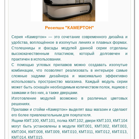
Ресепшн "КАМЕРТОН"
Серия «Камертон» — это сочетание современного дизайна и
удобства, воплощённое в изогнутых линиях и плавных формах.
Столешницы и фасады модулей данной серии отделаны
высококачественным пластиком, который долговечен и
практичен в использовании.
С помощью угловых прилавков можно создавать изогнутые
комбинации, что позволяет реализовать в интерьере самые
сложные задумки дизайнера и максимально эффективно
использовать пространство магазина. Каждый модуль серии
может быть оснащён необходимым количеством полок, ящиков с
замками и без них, а также дверцами.
Изготовление модулей возможно в различных цветовых
решениях.
Прилавки и стойки «Камертон» выделят ваш магазин и сделают
его более привлекательным для покупателя.
Ящики КМТ.100, КМТ.101, полка КМТ.102; двери КМТ.103, КМТ.104
могут быть установлены в модули КМТ.001, КМТ.002, КМТ.003,
КМТ.004, КМТ.008, КМТ.009, КМТ.010, КМТ.011, КМТ.012, КМТ.013,
КМТ.014, КМТ.015.