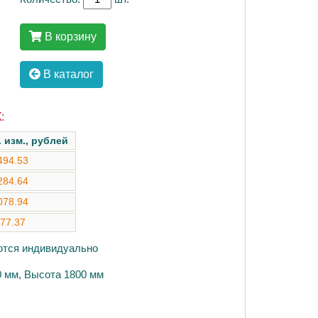
В корзину
В каталог
:
. изм., рублей
494.53
284.64
078.94
77.37
аются индивидуально
0 мм, Высота 1800 мм