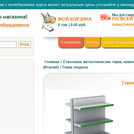
зи с колебаниями курса валют актуальные цены уточняйте у мене
Мы доставл
ПО ВСЕЙ
МОЯ КОРЗИНА
zakaz@mvto
0
тов. |
0.00
руб.
О компании
Услуги
Поиск по каталог
Главная
/
Стеллажи, металлические горки, накоп
(Италия)
/
Горка гондола
Горк