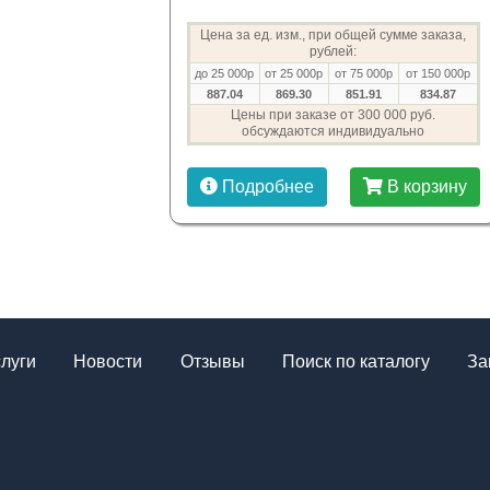
Цена за ед. изм., при общей сумме заказа,
рублей:
до 25 000р
от 25 000р
от 75 000р
от 150 000р
887.04
869.30
851.91
834.87
Цены при заказе от 300 000 руб.
обсуждаются индивидуально
Подробнее
В корзину
слуги
Новости
Отзывы
Поиск по каталогу
За