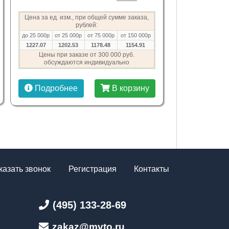
Цена за ед. изм., при общей сумме заказа,
рублей:
до 25 000р
от 25 000р
от 75 000р
от 150 000р
1227.07
1202.53
1178.48
1154.91
Цены при заказе от 300 000 руб.
обсуждаются индивидуально
Подробнее
В корзину
казать звонок
Регистрация
Контакты
(495) 133-28-69
zakaz@mvto.ru