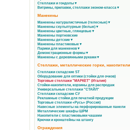
Стеллажи и гондолы▼
Витрины, прилавки, стеллажи эконом-класса▼
Манекены
Манекены натуралистичные (телесные)▼
Манекены скульптурные (белые)▼
Манекены цветные, глянцевые▼
Манекены портновские
Манекены детские▼
Манекены пластиковые▼
Парики для манекенов▼
Демонстрационные формы▼
Манекены с деревянными руками▼
Стеллажи, металлические горки, накопители
Стеллажи складские ST
Оборудование для оптики (стойки для очков)
Торговые стеллажи "МАРКЕТ" (Италия)
Стойки-накопители, корзины для распродаж
Универсальные стеллажи "СТАЙЛ"
Стеллажи складские СУ
Рекламные стойки для печатной продукции
Торговые стеллажи «Русь» (Россия)
Навесные элементы на перфорированные панели
Металлические шкафы ШРМ
Накопители с пластиковыми чашами
Крючки и кронштейны на штангу
Ограждения