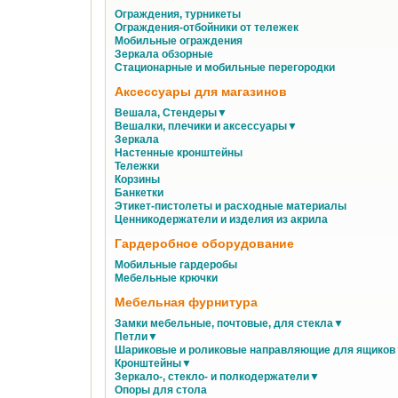
Ограждения, турникеты
Ограждения-отбойники от тележек
Мобильные ограждения
Зеркала обзорные
Стационарные и мобильные перегородки
Аксессуары для магазинов
Вешала, Стендеры▼
Вешалки, плечики и аксессуары▼
Зеркала
Настенные кронштейны
Тележки
Корзины
Банкетки
Этикет-пистолеты и расходные материалы
Ценникодержатели и изделия из акрила
Гардеробное оборудование
Мобильные гардеробы
Мебельные крючки
Мебельная фурнитура
Замки мебельные, почтовые, для стекла▼
Петли▼
Шариковые и роликовые направляющие для ящико
Кронштейны▼
Зеркало-, стекло- и полкодержатели▼
Опоры для стола