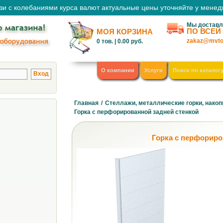
зи с колебаниями курса валют актуальные цены уточняйте у мене
Мы доставл
ПО ВСЕЙ
МОЯ КОРЗИНА
zakaz@mvto
0
тов. |
0.00
руб.
О компании
Услуги
Поиск по каталог
Главная
/
Стеллажи, металлические горки, накоп
Горка с перфорированной задней стенкой
Горка с перфориро