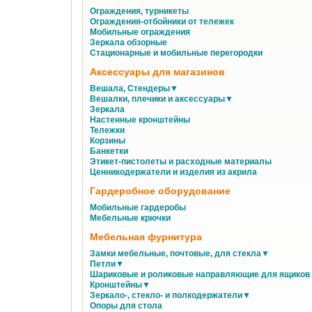
Ограждения, турникеты
Ограждения-отбойники от тележек
Мобильные ограждения
Зеркала обзорные
Стационарные и мобильные перегородки
Аксессуары для магазинов
Вешала, Стендеры▼
Вешалки, плечики и аксессуары▼
Зеркала
Настенные кронштейны
Тележки
Корзины
Банкетки
Этикет-пистолеты и расходные материалы
Ценникодержатели и изделия из акрила
Гардеробное оборудование
Мобильные гардеробы
Мебельные крючки
Мебельная фурнитура
Замки мебельные, почтовые, для стекла▼
Петли▼
Шариковые и роликовые направляющие для ящико
Кронштейны▼
Зеркало-, стекло- и полкодержатели▼
Опоры для стола