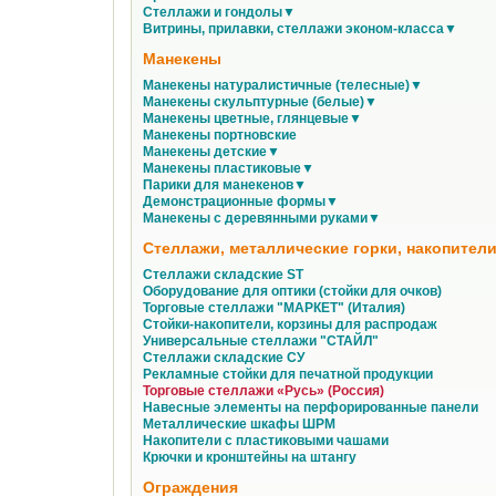
Стеллажи и гондолы▼
Витрины, прилавки, стеллажи эконом-класса▼
Манекены
Манекены натуралистичные (телесные)▼
Манекены скульптурные (белые)▼
Манекены цветные, глянцевые▼
Манекены портновские
Манекены детские▼
Манекены пластиковые▼
Парики для манекенов▼
Демонстрационные формы▼
Манекены с деревянными руками▼
Стеллажи, металлические горки, накопители
Стеллажи складские ST
Оборудование для оптики (стойки для очков)
Торговые стеллажи "МАРКЕТ" (Италия)
Стойки-накопители, корзины для распродаж
Универсальные стеллажи "СТАЙЛ"
Стеллажи складские СУ
Рекламные стойки для печатной продукции
Торговые стеллажи «Русь» (Россия)
Навесные элементы на перфорированные панели
Металлические шкафы ШРМ
Накопители с пластиковыми чашами
Крючки и кронштейны на штангу
Ограждения