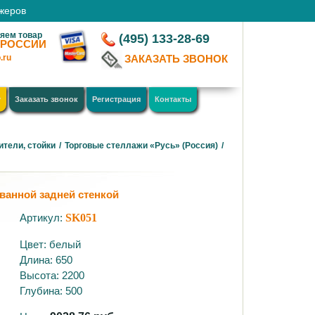
джеров
яем товар
(495) 133-28-69
 РОССИИ
.ru
ЗАКАЗАТЬ ЗВОНОК
у
Заказать звонок
Регистрация
Контакты
ители, стойки
/
Торговые стеллажи «Русь» (Россия)
/
ванной задней стенкой
Артикул:
SK051
Цвет: белый
Длина: 650
Высота: 2200
Глубина: 500