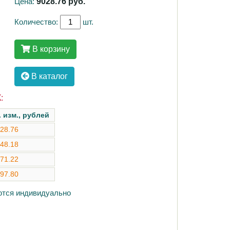
Цена:
9028.76
руб.
Количество:
шт.
В корзину
В каталог
:
. изм., рублей
28.76
48.18
71.22
97.80
аются индивидуально