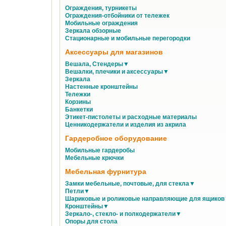
Ограждения, турникеты
Ограждения-отбойники от тележек
Мобильные ограждения
Зеркала обзорные
Стационарные и мобильные перегородки
Аксессуары для магазинов
Вешала, Стендеры▼
Вешалки, плечики и аксессуары▼
Зеркала
Настенные кронштейны
Тележки
Корзины
Банкетки
Этикет-пистолеты и расходные материалы
Ценникодержатели и изделия из акрила
Гардеробное оборудование
Мобильные гардеробы
Мебельные крючки
Мебельная фурнитура
Замки мебельные, почтовые, для стекла▼
Петли▼
Шариковые и роликовые направляющие для ящико
Кронштейны▼
Зеркало-, стекло- и полкодержатели▼
Опоры для стола