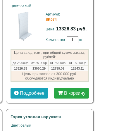
Цвет: белый
Артикул:
SK074
13326.83 руб.
Цена:
Количество:
шт.
Цена за ед. изм., при общей сумме заказа,
рублей:
до 25 000р
от 25 000р
от 75 000р
от 150 000р
13326.83
13060.29
12799.09
12543.11
Цены при заказе от 300 000 руб.
обсуждаются индивидуально
Подробнее
В корзину
Горка угловая наружняя
Цвет: белый