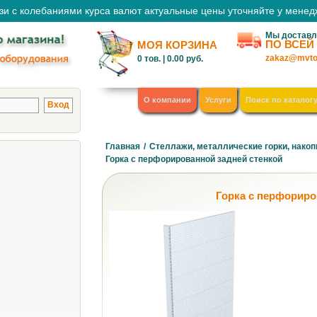
зи с колебаниями курса валют актуальные цены уточняйте у мене
Мы доставл
ПО ВСЕЙ
МОЯ КОРЗИНА
zakaz@mvto
0
тов. |
0.00
руб.
О компании
Услуги
Поиск по каталог
Главная
/
Стеллажи, металлические горки, накоп
Горка с перфорированной задней стенкой
Горка с перфориро