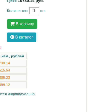
Цена:
10730.14
руб.
Количество:
шт.
В корзину
В каталог
:
. изм., рублей
730.14
515.54
305.23
099.12
аются индивидуально