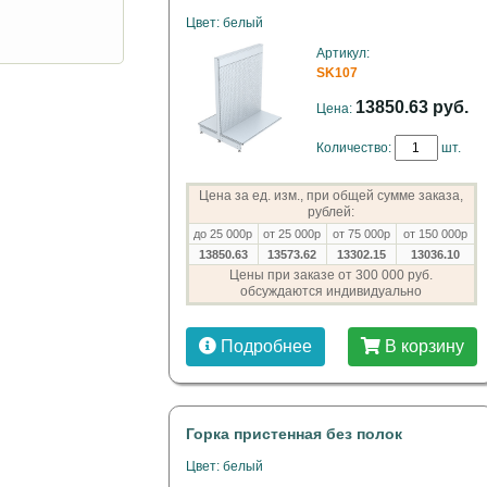
Цвет: белый
Артикул:
SK107
13850.63 руб.
Цена:
Количество:
шт.
Цена за ед. изм., при общей сумме заказа,
рублей:
до 25 000р
от 25 000р
от 75 000р
от 150 000р
13850.63
13573.62
13302.15
13036.10
Цены при заказе от 300 000 руб.
обсуждаются индивидуально
Подробнее
В корзину
Горка пристенная без полок
Цвет: белый