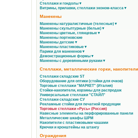
Стеллажи и гондолы▼
Витрины, прилавки, стеллажи эконом-класса▼
Манекены
Манекены натуралистичные (телесные)▼
Манекены скульптурные (белые)▼
Манекены цветные, глянцевые▼
Манекены портновские
Манекены детские▼
Манекены пластиковые▼
Парики для манекенов▼
Демонстрационные формы▼
Манекены с деревянными руками▼
Стеллажи, металлические горки, накопители
Стеллажи складские ST
Оборудование для оптики (стойки для очков)
Торговые стеллажи "МАРКЕТ" (Италия)
Стойки-накопители, корзины для распродаж
Универсальные стеллажи "СТАЙЛ"
Стеллажи складские СУ
Рекламные стойки для печатной продукции
Торговые стеллажи «Русь» (Россия)
Навесные элементы на перфорированные панели
Металлические шкафы ШРМ
Накопители с пластиковыми чашами
Крючки и кронштейны на штангу
Ограждения