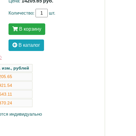
Цена:
14205.65
руб.
Количество:
шт.
В корзину
В каталог
:
. изм., рублей
205.65
921.54
643.11
370.24
аются индивидуально