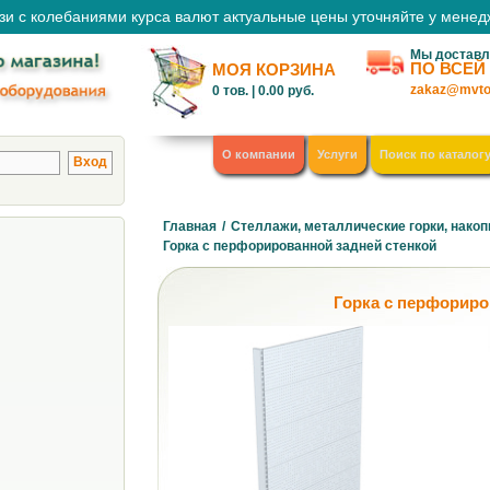
зи с колебаниями курса валют актуальные цены уточняйте у мене
Мы доставл
ПО ВСЕЙ
МОЯ КОРЗИНА
zakaz@mvto
0
тов. |
0.00
руб.
О компании
Услуги
Поиск по каталог
Главная
/
Стеллажи, металлические горки, накоп
Горка с перфорированной задней стенкой
Горка с перфориро