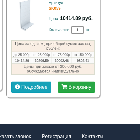
Артикул:
SK059
10414.89 руб.
Цена:
Количество:
шт.
Цена за ед. изм., при общей сумме заказа,
рублей:
до 25 000р
от 25 000р
от 75 000р
от 150 000р
10414.89
10206.59
10002.46
9802.41
Цены при заказе от 300 000 руб.
обсуждаются индивидуально
Подробнее
В корзину
казать звонок
Регистрация
Контакты