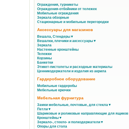
Ограждения, турникеты
Ограждения-отбойники от тележек
Мобильные ограждения
Зеркала обзорные
Стационарные и мобильные перегородки
Аксессуары для магазинов
Вешала, Стендеры▼
Вешалки, плечики и аксессуары▼
Зеркала
Настенные кронштейны
Тележки
Корзины
Банкетки
Этикет-пистолеты и расходные материалы
Ценникодержатели и изделия из акрила
Гардеробное оборудование
Мобильные гардеробы
Мебельные крючки
Мебельная фурнитура
Замки мебельные, почтовые, для стекла▼
Петли▼
Шариковые и роликовые направляющие для ящико
Кронштейны▼
Зеркало-, стекло- и полкодержатели▼
Опоры для стола