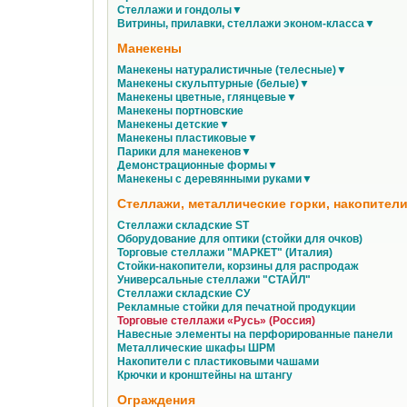
Стеллажи и гондолы▼
Витрины, прилавки, стеллажи эконом-класса▼
Манекены
Манекены натуралистичные (телесные)▼
Манекены скульптурные (белые)▼
Манекены цветные, глянцевые▼
Манекены портновские
Манекены детские▼
Манекены пластиковые▼
Парики для манекенов▼
Демонстрационные формы▼
Манекены с деревянными руками▼
Стеллажи, металлические горки, накопители
Стеллажи складские ST
Оборудование для оптики (стойки для очков)
Торговые стеллажи "МАРКЕТ" (Италия)
Стойки-накопители, корзины для распродаж
Универсальные стеллажи "СТАЙЛ"
Стеллажи складские СУ
Рекламные стойки для печатной продукции
Торговые стеллажи «Русь» (Россия)
Навесные элементы на перфорированные панели
Металлические шкафы ШРМ
Накопители с пластиковыми чашами
Крючки и кронштейны на штангу
Ограждения