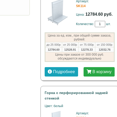
Артикул:
SK114
12784.60 руб.
Цена:
Количество:
шт.
Цена за ед. изм., при общей сумме заказа,
рублей:
до 25 000р
от 25 000р
от 75 000р
от 150 000р
12784.60
12528.91
12278.33
12032.76
Цены при заказе от 300 000 руб.
обсуждаются индивидуально
Подробнее
В корзину
Горка с перфорированной задней
стенкой
Цвет: белый
Артикул: