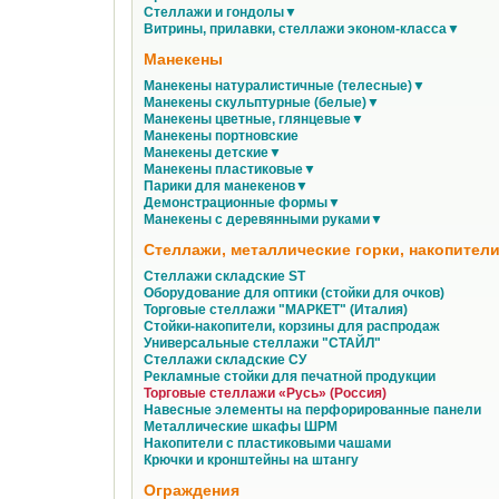
Стеллажи и гондолы▼
Витрины, прилавки, стеллажи эконом-класса▼
Манекены
Манекены натуралистичные (телесные)▼
Манекены скульптурные (белые)▼
Манекены цветные, глянцевые▼
Манекены портновские
Манекены детские▼
Манекены пластиковые▼
Парики для манекенов▼
Демонстрационные формы▼
Манекены с деревянными руками▼
Стеллажи, металлические горки, накопители
Стеллажи складские ST
Оборудование для оптики (стойки для очков)
Торговые стеллажи "МАРКЕТ" (Италия)
Стойки-накопители, корзины для распродаж
Универсальные стеллажи "СТАЙЛ"
Стеллажи складские СУ
Рекламные стойки для печатной продукции
Торговые стеллажи «Русь» (Россия)
Навесные элементы на перфорированные панели
Металлические шкафы ШРМ
Накопители с пластиковыми чашами
Крючки и кронштейны на штангу
Ограждения