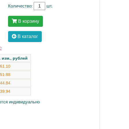
Количество:
шт.
В корзину
В каталог
:
. изм., рублей
61.10
51.88
44.84
39.94
аются индивидуально