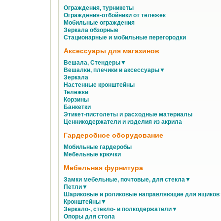
Ограждения, турникеты
Ограждения-отбойники от тележек
Мобильные ограждения
Зеркала обзорные
Стационарные и мобильные перегородки
Аксессуары для магазинов
Вешала, Стендеры▼
Вешалки, плечики и аксессуары▼
Зеркала
Настенные кронштейны
Тележки
Корзины
Банкетки
Этикет-пистолеты и расходные материалы
Ценникодержатели и изделия из акрила
Гардеробное оборудование
Мобильные гардеробы
Мебельные крючки
Мебельная фурнитура
Замки мебельные, почтовые, для стекла▼
Петли▼
Шариковые и роликовые направляющие для ящико
Кронштейны▼
Зеркало-, стекло- и полкодержатели▼
Опоры для стола