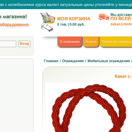
зи с колебаниями курса валют актуальные цены уточняйте у мене
Мы доставл
ПО ВСЕЙ
МОЯ КОРЗИНА
zakaz@mvto
0
тов. |
0.00
руб.
О компании
Услуги
Поиск по каталог
Главная
/
Ограждения
/
Мобильные ограждения
Канат с