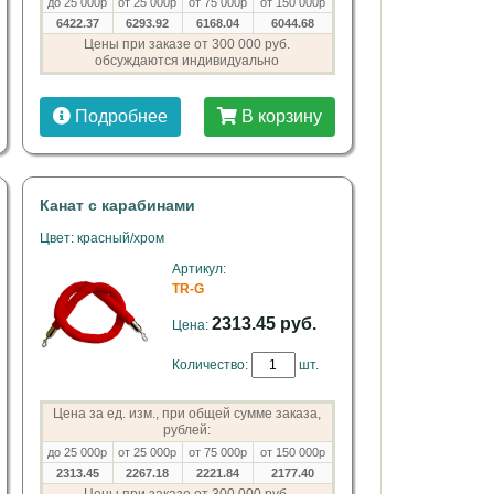
до 25 000р
от 25 000р
от 75 000р
от 150 000р
6422.37
6293.92
6168.04
6044.68
Цены при заказе от 300 000 руб.
обсуждаются индивидуально
Подробнее
В корзину
Канат с карабинами
Цвет: красный/хром
Артикул:
TR-G
2313.45 руб.
Цена:
Количество:
шт.
Цена за ед. изм., при общей сумме заказа,
рублей:
до 25 000р
от 25 000р
от 75 000р
от 150 000р
2313.45
2267.18
2221.84
2177.40