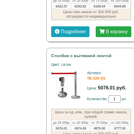
до 25 000р
от 25 000р
от 75 000р
от 150 000р
6422.37
6293.92
6168.04
6044.68
Цены при заказе от 300 000 руб.
обсуждаются индивидуально
Подробнее
В корзину
Столбик с вытяжной лентой
Цвет: сатин
Артикул:
TB-320-SS
5076.01 руб.
Цена:
Количество:
шт.
Цена за ед. изм., при общей сумме заказа,
рублей:
до 25 000р
от 25 000р
от 75 000р
от 150 000р
5076.01
4974.49
4875.00
4777.50