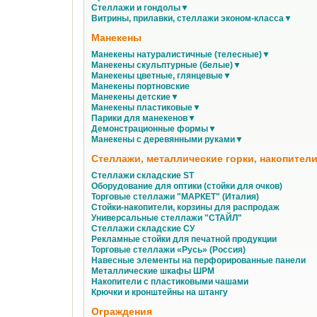
Стеллажи и гондолы▼
Витрины, прилавки, стеллажи эконом-класса▼
Манекены
Манекены натуралистичные (телесные)▼
Манекены скульптурные (белые)▼
Манекены цветные, глянцевые▼
Манекены портновские
Манекены детские▼
Манекены пластиковые▼
Парики для манекенов▼
Демонстрационные формы▼
Манекены с деревянными руками▼
Стеллажи, металлические горки, накопители
Стеллажи складские ST
Оборудование для оптики (стойки для очков)
Торговые стеллажи "МАРКЕТ" (Италия)
Стойки-накопители, корзины для распродаж
Универсальные стеллажи "СТАЙЛ"
Стеллажи складские СУ
Рекламные стойки для печатной продукции
Торговые стеллажи «Русь» (Россия)
Навесные элементы на перфорированные панели
Металлические шкафы ШРМ
Накопители с пластиковыми чашами
Крючки и кронштейны на штангу
Ограждения