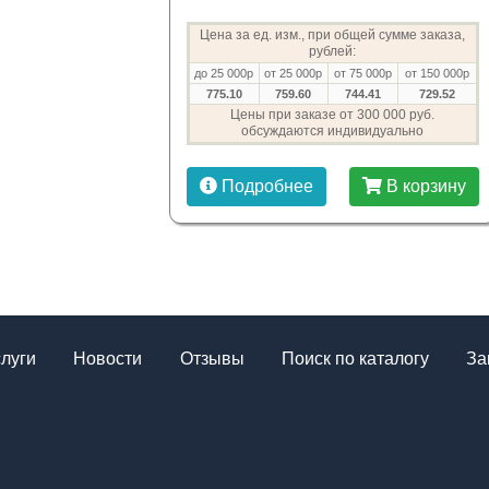
Цена за ед. изм., при общей сумме заказа,
рублей:
до 25 000р
от 25 000р
от 75 000р
от 150 000р
775.10
759.60
744.41
729.52
Цены при заказе от 300 000 руб.
обсуждаются индивидуально
Подробнее
В корзину
слуги
Новости
Отзывы
Поиск по каталогу
За