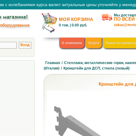
зи с колебаниями курса валют актуальные цены уточняйте у мене
Мы доставл
ПО ВСЕЙ
МОЯ КОРЗИНА
zakaz@mvto
0
тов. |
0.00
руб.
О компании
Услуги
Поиск по каталог
Главная
/
Стеллажи, металлические горки, накоп
(Италия)
/
Кронштейн для ДСП, стекла (левый)
Кронштейн для 