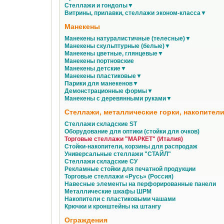
Стеллажи и гондолы▼
Витрины, прилавки, стеллажи эконом-класса▼
Манекены
Манекены натуралистичные (телесные)▼
Манекены скульптурные (белые)▼
Манекены цветные, глянцевые▼
Манекены портновские
Манекены детские▼
Манекены пластиковые▼
Парики для манекенов▼
Демонстрационные формы▼
Манекены с деревянными руками▼
Стеллажи, металлические горки, накопители
Стеллажи складские ST
Оборудование для оптики (стойки для очков)
Торговые стеллажи "МАРКЕТ" (Италия)
Стойки-накопители, корзины для распродаж
Универсальные стеллажи "СТАЙЛ"
Стеллажи складские СУ
Рекламные стойки для печатной продукции
Торговые стеллажи «Русь» (Россия)
Навесные элементы на перфорированные панели
Металлические шкафы ШРМ
Накопители с пластиковыми чашами
Крючки и кронштейны на штангу
Ограждения