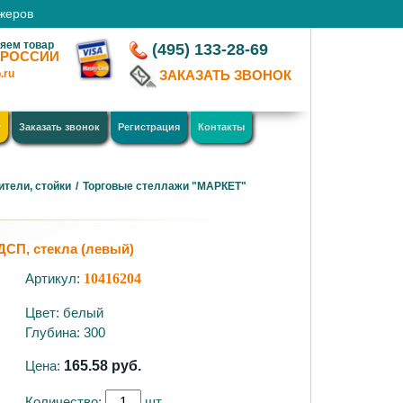
джеров
яем товар
(495) 133-28-69
 РОССИИ
.ru
ЗАКАЗАТЬ ЗВОНОК
у
Заказать звонок
Регистрация
Контакты
ители, стойки
/
Торговые стеллажи "МАРКЕТ"
ДСП, стекла (левый)
Артикул:
10416204
Цвет: белый
Глубина: 300
Цена:
165.58
руб.
Количество:
шт.