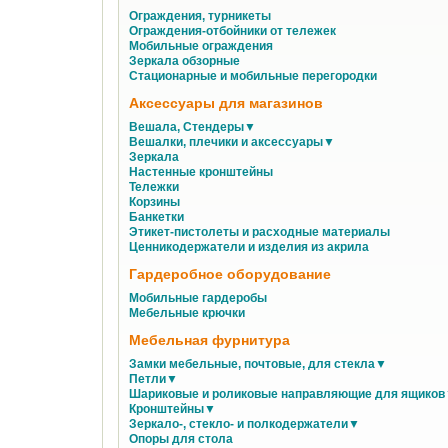
Ограждения, турникеты
Ограждения-отбойники от тележек
Мобильные ограждения
Зеркала обзорные
Стационарные и мобильные перегородки
Аксессуары для магазинов
Вешала, Стендеры▼
Вешалки, плечики и аксессуары▼
Зеркала
Настенные кронштейны
Тележки
Корзины
Банкетки
Этикет-пистолеты и расходные материалы
Ценникодержатели и изделия из акрила
Гардеробное оборудование
Мобильные гардеробы
Мебельные крючки
Мебельная фурнитура
Замки мебельные, почтовые, для стекла▼
Петли▼
Шариковые и роликовые направляющие для ящико
Кронштейны▼
Зеркало-, стекло- и полкодержатели▼
Опоры для стола