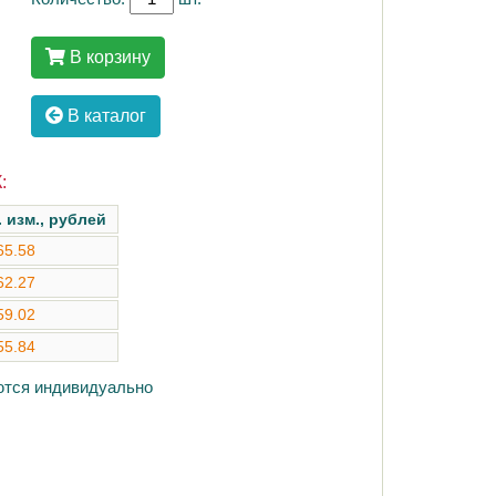
В корзину
В каталог
:
. изм., рублей
65.58
62.27
59.02
55.84
аются индивидуально