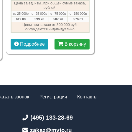
Цена за ед. изм., при общей сумме заказа,
рублей:
до 25 000р
от 25 000р
от 75 000р
от 150 000р
612.00
599.76
587.76
576.01
Цены при заказе от 300 000 руб.
обсуждаются индивидуально
Подробнее
В корзину
казать звонок
Регистрация
Контакты
(495) 133-28-69
zakaz@mvto.ru