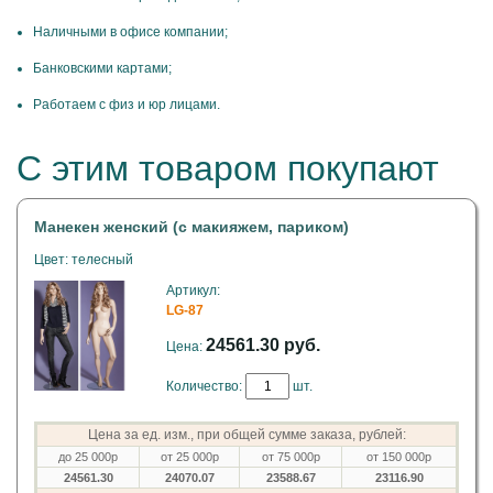
Наличными в офисе компании;
Банковскими картами;
Работаем с физ и юр лицами.
С этим товаром покупают
Манекен женский (с макияжем, париком)
Цвет: телесный
Артикул:
LG-87
24561.30 руб.
Цена:
Количество:
шт.
Цена за ед. изм., при общей сумме заказа, рублей:
до 25 000р
от 25 000р
от 75 000р
от 150 000р
24561.30
24070.07
23588.67
23116.90