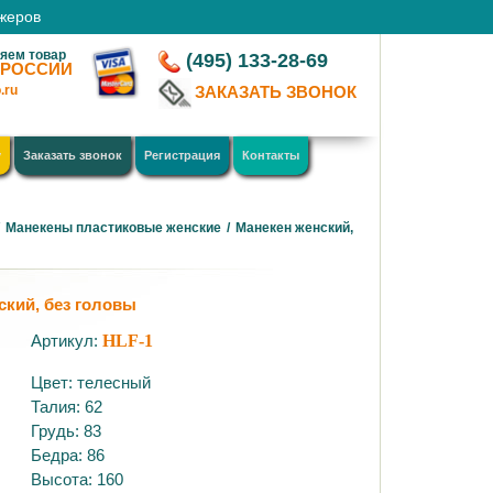
джеров
яем товар
(495) 133-28-69
 РОССИИ
.ru
ЗАКАЗАТЬ ЗВОНОК
у
Заказать звонок
Регистрация
Контакты
/
Манекены пластиковые женские
/
Манекен женский,
ский, без головы
Артикул:
HLF-1
Цвет: телесный
Талия: 62
Грудь: 83
Бедра: 86
Высота: 160