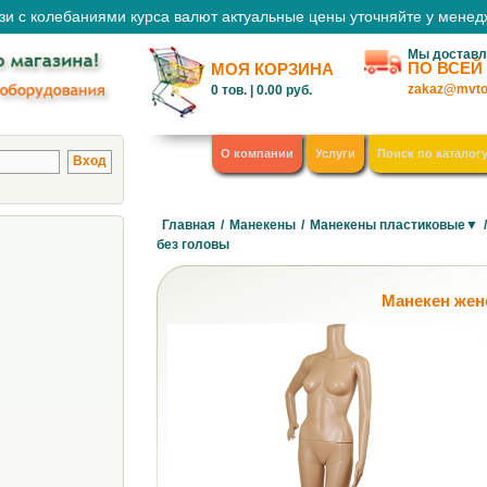
зи с колебаниями курса валют актуальные цены уточняйте у мене
Мы доставл
ПО ВСЕЙ
МОЯ КОРЗИНА
zakaz@mvto
0
тов. |
0.00
руб.
О компании
Услуги
Поиск по каталог
Главная
/
Манекены
/
Манекены пластиковые▼
без головы
Манекен жен