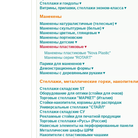
Стеллажи и гондолы▼
Витрины, прилавки, стеллажи эконом-класса▼
Манекены
Манекены натуралистичные (телесные)▼
Манекены скульптурные (белые)▼
Манекены цветные, глянцевые▼
Манекены портновские
Манекены детские▼
Манекены пластиковые▼
Манекены пластиковые "Nova Plastic"
Манекены серии "ROTART"
Парики для манекенов▼
Демонстрационные формы▼
Манекены с деревянными руками▼
Стеллажи, металлические горки, накопители
Стеллажи складские ST
Оборудование для оптики (стойки для очков)
Торговые стеллажи "МАРКЕТ" (Италия)
Стойки-накопители, корзины для распродаж
Универсальные стеллажи "СТАЙЛ"
Стеллажи складские СУ
Рекламные стойки для печатной продукции
Торговые стеллажи «Русь» (Россия)
Навесные элементы на перфорированные панели
Металлические шкафы ШРМ
Накопители с пластиковыми чашами