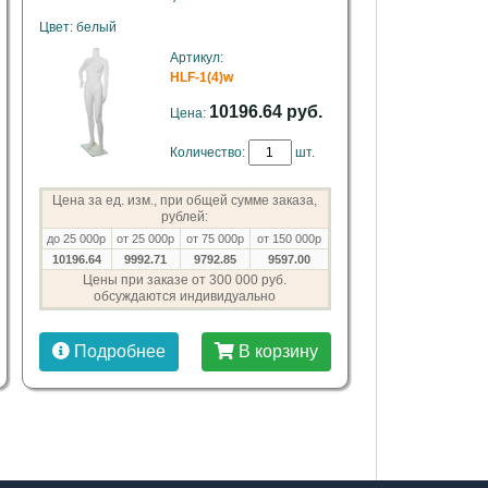
Цвет: белый
Артикул:
HLF-1(4)w
10196.64 руб.
Цена:
Количество:
шт.
Цена за ед. изм., при общей сумме заказа,
рублей:
до 25 000р
от 25 000р
от 75 000р
от 150 000р
10196.64
9992.71
9792.85
9597.00
Цены при заказе от 300 000 руб.
обсуждаются индивидуально
Подробнее
В корзину