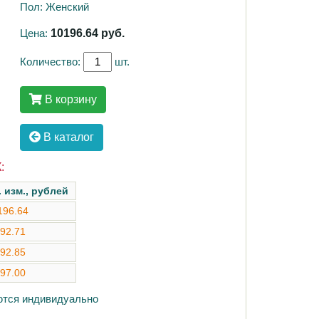
Пол: Женский
Цена:
10196.64
руб.
Количество:
шт.
В корзину
В каталог
:
. изм., рублей
196.64
92.71
92.85
97.00
аются индивидуально