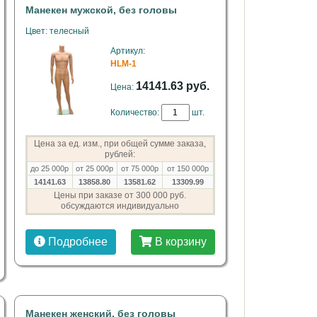
Манекен мужской, без головы
Цвет: телесный
Артикул:
HLM-1
14141.63 руб.
Цена:
Количество:
шт.
Цена за ед. изм., при общей сумме заказа,
рублей:
до 25 000р
от 25 000р
от 75 000р
от 150 000р
14141.63
13858.80
13581.62
13309.99
Цены при заказе от 300 000 руб.
обсуждаются индивидуально
Подробнее
В корзину
Манекен женский, без головы