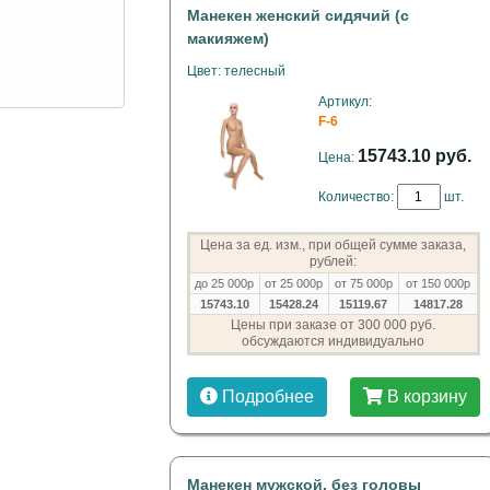
Манекен женский сидячий (с
макияжем)
Цвет: телесный
Артикул:
F-6
15743.10 руб.
Цена:
Количество:
шт.
Цена за ед. изм., при общей сумме заказа,
рублей:
до 25 000р
от 25 000р
от 75 000р
от 150 000р
15743.10
15428.24
15119.67
14817.28
Цены при заказе от 300 000 руб.
обсуждаются индивидуально
Подробнее
В корзину
Манекен мужской, без головы