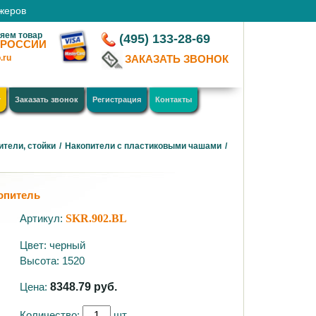
джеров
яем товар
(495) 133-28-69
 РОССИИ
.ru
ЗАКАЗАТЬ ЗВОНОК
у
Заказать звонок
Регистрация
Контакты
ители, стойки
/
Накопители с пластиковыми чашами
/
опитель
Артикул:
SKR.902.BL
Цвет: черный
Высота: 1520
Цена:
8348.79
руб.
Количество:
шт.