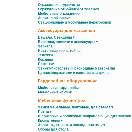
Ограждения, турникеты
Ограждения-отбойники от тележек
Мобильные ограждения
Зеркала обзорные
Стационарные и мобильные перегородки
Аксессуары для магазинов
Вешала, Стендеры▼
Вешалки, плечики и аксессуары▼
Зеркала
Настенные кронштейны
Тележки
Корзины
Банкетки
Этикет-пистолеты и расходные материалы
Ценникодержатели и изделия из акрила
Гардеробное оборудование
Мобильные гардеробы
Мебельные крючки
Мебельная фурнитура
Замки мебельные, почтовые, для стекла▼
Петли▼
Шариковые и роликовые направляющие для ящико
Кронштейны▼
Зеркало-, стекло- и полкодержатели▼
Опоры для стола