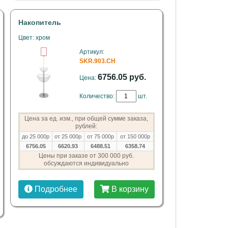
Накопитель
Цвет: хром
Артикул:
SKR.903.CH
6756.05 руб.
Цена:
Количество:
шт.
Цена за ед. изм., при общей сумме заказа,
рублей:
до 25 000р
от 25 000р
от 75 000р
от 150 000р
6756.05
6620.93
6488.51
6358.74
Цены при заказе от 300 000 руб.
обсуждаются индивидуально
Подробнее
В корзину