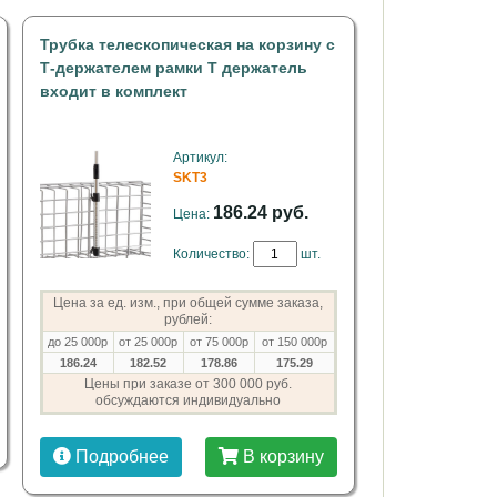
Трубка телескопическая на корзину с
Т-держателем рамки Т держатель
входит в комплект
Артикул:
SKT3
186.24 руб.
Цена:
Количество:
шт.
Цена за ед. изм., при общей сумме заказа,
рублей:
до 25 000р
от 25 000р
от 75 000р
от 150 000р
186.24
182.52
178.86
175.29
Цены при заказе от 300 000 руб.
обсуждаются индивидуально
Подробнее
В корзину