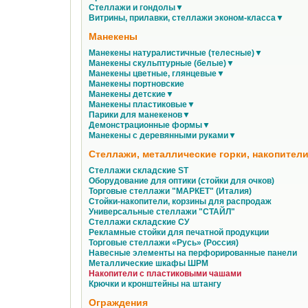
Стеллажи и гондолы▼
Витрины, прилавки, стеллажи эконом-класса▼
Манекены
Манекены натуралистичные (телесные)▼
Манекены скульптурные (белые)▼
Манекены цветные, глянцевые▼
Манекены портновские
Манекены детские▼
Манекены пластиковые▼
Парики для манекенов▼
Демонстрационные формы▼
Манекены с деревянными руками▼
Стеллажи, металлические горки, накопители
Стеллажи складские ST
Оборудование для оптики (стойки для очков)
Торговые стеллажи "МАРКЕТ" (Италия)
Стойки-накопители, корзины для распродаж
Универсальные стеллажи "СТАЙЛ"
Стеллажи складские СУ
Рекламные стойки для печатной продукции
Торговые стеллажи «Русь» (Россия)
Навесные элементы на перфорированные панели
Металлические шкафы ШРМ
Накопители с пластиковыми чашами
Крючки и кронштейны на штангу
Ограждения