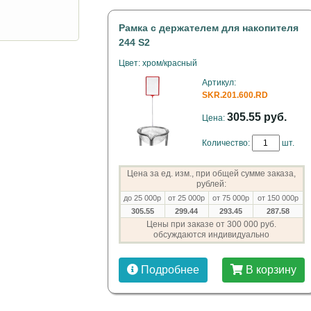
Рамка с держателем для накопителя
244 S2
Цвет: хром/красный
Артикул:
SKR.201.600.RD
305.55 руб.
Цена:
Количество:
шт.
Цена за ед. изм., при общей сумме заказа,
рублей:
до 25 000р
от 25 000р
от 75 000р
от 150 000р
305.55
299.44
293.45
287.58
Цены при заказе от 300 000 руб.
обсуждаются индивидуально
Подробнее
В корзину