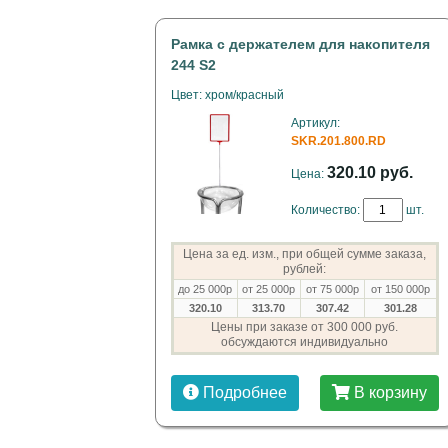
Рамка с держателем для накопителя
244 S2
Цвет: хром/красный
Артикул:
SKR.201.800.RD
320.10 руб.
Цена:
Количество:
шт.
Цена за ед. изм., при общей сумме заказа,
рублей:
до 25 000р
от 25 000р
от 75 000р
от 150 000р
320.10
313.70
307.42
301.28
Цены при заказе от 300 000 руб.
обсуждаются индивидуально
Подробнее
В корзину