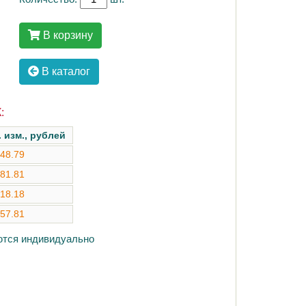
В корзину
В каталог
:
. изм., рублей
48.79
81.81
18.18
57.81
аются индивидуально