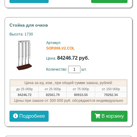
Стойка для очков
Высота: 1730
Артикул:
SOP.006.V2.COL
84246.72 руб.
Цена:
Количество:
шт.
Цена за ед. изм., при общей сумме заказа, рублей:
до 25 000р
от 25 000р
от 75 000р
от 150 000р
84246.72
82561.79
80910.55
79292.34
Цены при заказе от 300 000 руб. обсуждаются индивидуально
Подробнее
В корзину