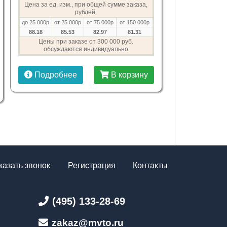
Цена за ед. изм., при общей сумме заказа,
рублей:
до 25 000р
от 25 000р
от 75 000р
от 150 000р
88.18
85.53
82.97
81.31
Цены при заказе от 300 000 руб.
обсуждаются индивидуально
Подробнее
В корзину
казать звонок
Регистрация
Контакты
(495) 133-28-69
zakaz@mvto.ru