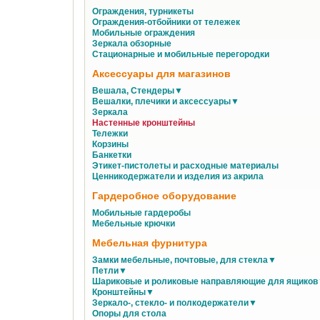
Ограждения, турникеты
Ограждения-отбойники от тележек
Мобильные ограждения
Зеркала обзорные
Стационарные и мобильные перегородки
Аксессуары для магазинов
Вешала, Стендеры▼
Вешалки, плечики и аксессуары▼
Зеркала
Настенные кронштейны
Тележки
Корзины
Банкетки
Этикет-пистолеты и расходные материалы
Ценникодержатели и изделия из акрила
Гардеробное оборудование
Мобильные гардеробы
Мебельные крючки
Мебельная фурнитура
Замки мебельные, почтовые, для стекла▼
Петли▼
Шариковые и роликовые направляющие для ящико
Кронштейны▼
Зеркало-, стекло- и полкодержатели▼
Опоры для стола