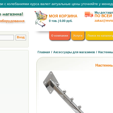
зи с колебаниями курса валют актуальные цены уточняйте у мене
Мы доставл
ПО ВСЕЙ
МОЯ КОРЗИНА
zakaz@mvto
0
тов. |
0.00
руб.
О компании
Услуги
Поиск по каталог
Главная
/
Аксессуары для магазинов
/
Настенны
Настенны