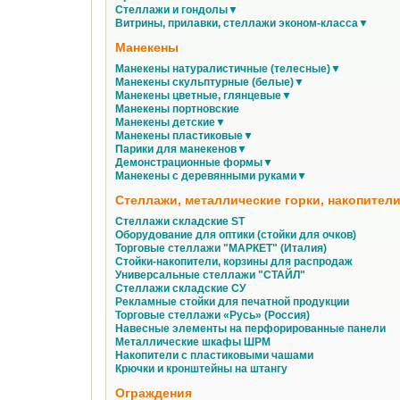
Стеллажи и гондолы▼
Витрины, прилавки, стеллажи эконом-класса▼
Манекены
Манекены натуралистичные (телесные)▼
Манекены скульптурные (белые)▼
Манекены цветные, глянцевые▼
Манекены портновские
Манекены детские▼
Манекены пластиковые▼
Парики для манекенов▼
Демонстрационные формы▼
Манекены с деревянными руками▼
Стеллажи, металлические горки, накопители
Стеллажи складские ST
Оборудование для оптики (стойки для очков)
Торговые стеллажи "МАРКЕТ" (Италия)
Стойки-накопители, корзины для распродаж
Универсальные стеллажи "СТАЙЛ"
Стеллажи складские СУ
Рекламные стойки для печатной продукции
Торговые стеллажи «Русь» (Россия)
Навесные элементы на перфорированные панели
Металлические шкафы ШРМ
Накопители с пластиковыми чашами
Крючки и кронштейны на штангу
Ограждения