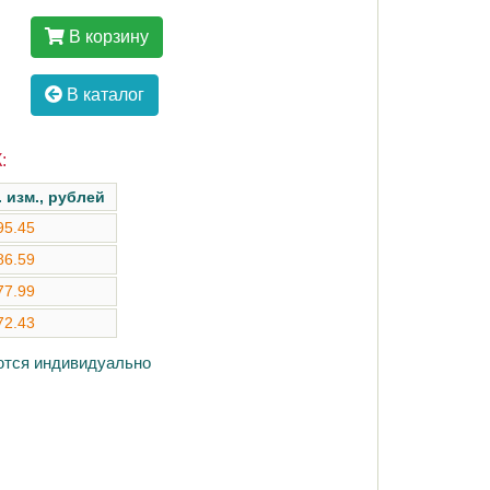
В корзину
В каталог
:
. изм., рублей
95.45
86.59
77.99
72.43
аются индивидуально