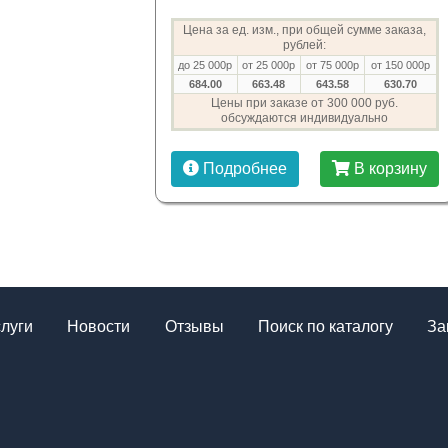
Цена за ед. изм., при общей сумме заказа,
рублей:
до 25 000р
от 25 000р
от 75 000р
от 150 000р
684.00
663.48
643.58
630.70
Цены при заказе от 300 000 руб.
обсуждаются индивидуально
Подробнее
В корзину
слуги
Новости
Отзывы
Поиск по каталогу
За