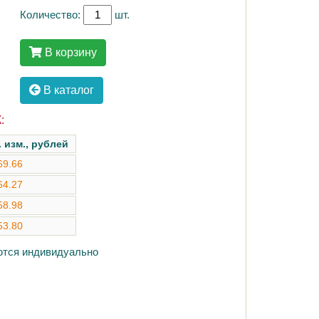
Количество:
шт.
В корзину
В каталог
:
. изм., рублей
69.66
64.27
58.98
53.80
аются индивидуально