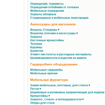
Ограждения, турникеты
Ограждения-отбойники от тележек
Мобильные ограждения
Зеркала обзорные
Стационарные и мобильные перегородки
Аксессуары для магазинов
Вешала, Стендеры▼
Вешалки, плечики и аксессуары▼
Зеркала
Настенные кронштейны
Тележки
Корзины
Банкетки
Этикет-пистолеты и расходные материалы
Ценникодержатели и изделия из акрила
Гардеробное оборудование
Мобильные гардеробы
Мебельные крючки
Мебельная фурнитура
Замки мебельные, почтовые, для стекла▼
Петли▼
Шариковые и роликовые направляющие для ящико
Кронштейны▼
Зеркало-, стекло- и полкодержатели▼
Опоры для стола