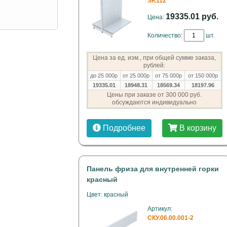
SK112
19335.01 руб.
Цена:
Количество:
шт.
Цена за ед. изм., при общей сумме заказа,
рублей:
до 25 000р
от 25 000р
от 75 000р
от 150 000р
19335.01
18948.31
18569.34
18197.96
Цены при заказе от 300 000 руб.
обсуждаются индивидуально
Подробнее
В корзину
Панель фриза для внутренней горки
красный
Цвет: красный
Артикул:
СКУ.06.00.001-2