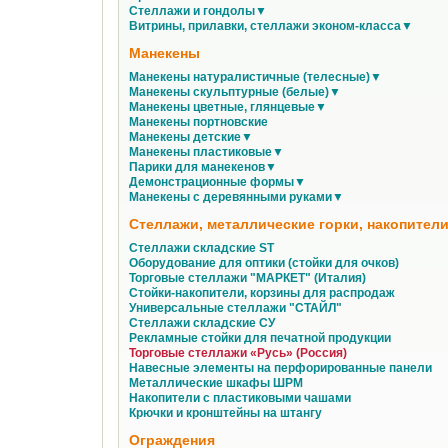
Стеллажи и гондолы▼
Витрины, прилавки, стеллажи эконом-класса▼
Манекены
Манекены натуралистичные (телесные)▼
Манекены скульптурные (белые)▼
Манекены цветные, глянцевые▼
Манекены портновские
Манекены детские▼
Манекены пластиковые▼
Парики для манекенов▼
Демонстрационные формы▼
Манекены с деревянными руками▼
Стеллажи, металлические горки, накопители
Стеллажи складские ST
Оборудование для оптики (стойки для очков)
Торговые стеллажи "МАРКЕТ" (Италия)
Стойки-накопители, корзины для распродаж
Универсальные стеллажи "СТАЙЛ"
Стеллажи складские СУ
Рекламные стойки для печатной продукции
Торговые стеллажи «Русь» (Россия)
Навесные элементы на перфорированные панели
Металлические шкафы ШРМ
Накопители с пластиковыми чашами
Крючки и кронштейны на штангу
Ограждения