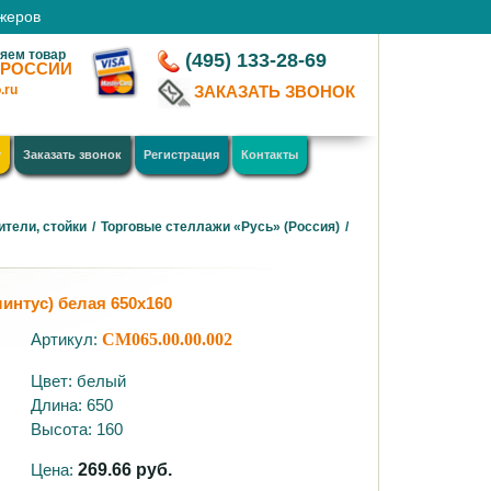
джеров
яем товар
(495) 133-28-69
 РОССИИ
.ru
ЗАКАЗАТЬ ЗВОНОК
у
Заказать звонок
Регистрация
Контакты
ители, стойки
/
Торговые стеллажи «Русь» (Россия)
/
интус) белая 650х160
Артикул:
СМ065.00.00.002
Цвет: белый
Длина: 650
Высота: 160
Цена:
269.66
руб.