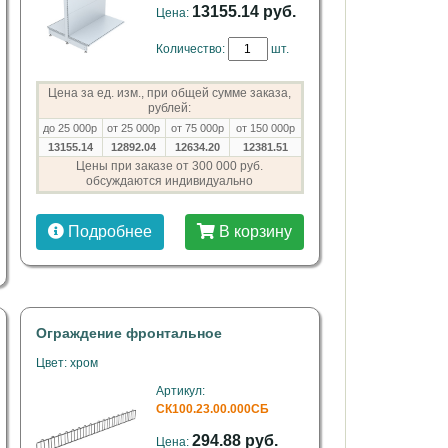
13155.14 руб.
Цена:
Количество:
шт.
Цена за ед. изм., при общей сумме заказа,
рублей:
до 25 000р
от 25 000р
от 75 000р
от 150 000р
13155.14
12892.04
12634.20
12381.51
Цены при заказе от 300 000 руб.
обсуждаются индивидуально
Подробнее
В корзину
Ограждение фронтальное
Цвет: хром
Артикул:
СК100.23.00.000СБ
294.88 руб.
Цена: