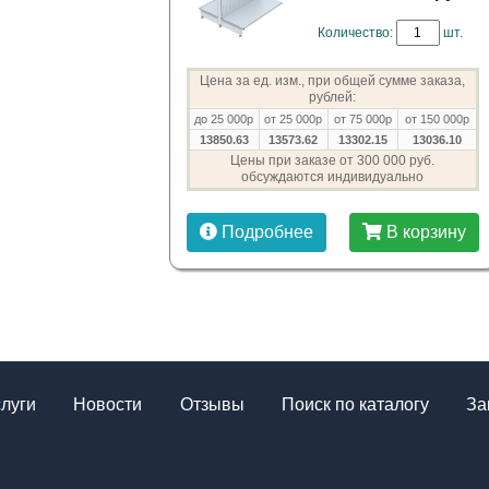
Количество:
шт.
Цена за ед. изм., при общей сумме заказа,
рублей:
до 25 000р
от 25 000р
от 75 000р
от 150 000р
13850.63
13573.62
13302.15
13036.10
Цены при заказе от 300 000 руб.
обсуждаются индивидуально
Подробнее
В корзину
слуги
Новости
Отзывы
Поиск по каталогу
За