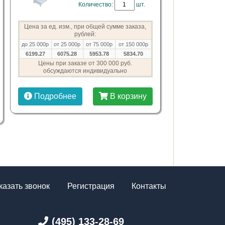
Количество:
шт.
Цена за ед. изм., при общей сумме заказа,
рублей:
до 25 000р
от 25 000р
от 75 000р
от 150 000р
6199.27
6075.28
5953.78
5834.70
Цены при заказе от 300 000 руб.
обсуждаются индивидуально
Подробнее
В корзину
казать звонок
Регистрация
Контакты
(495) 133-28-69