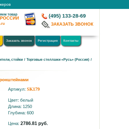
джеров
яем товар
(495) 133-28-69
 РОССИИ
.ru
ЗАКАЗАТЬ ЗВОНОК
у
Заказать звонок
Регистрация
Контакты
ители, стойки
/
Торговые стеллажи «Русь» (Россия)
/
кронштейнами
Артикул:
SK179
Цвет: белый
Длина: 1250
Глубина: 600
Цена:
2786.81
руб.