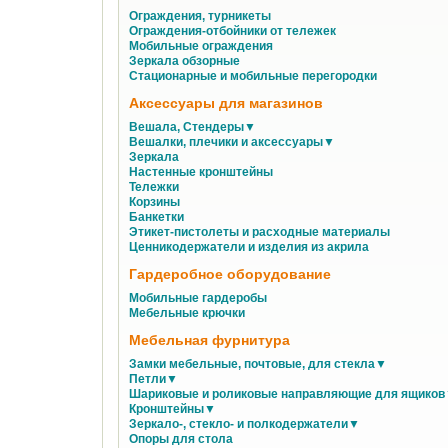
Ограждения, турникеты
Ограждения-отбойники от тележек
Мобильные ограждения
Зеркала обзорные
Стационарные и мобильные перегородки
Аксессуары для магазинов
Вешала, Стендеры▼
Вешалки, плечики и аксессуары▼
Зеркала
Настенные кронштейны
Тележки
Корзины
Банкетки
Этикет-пистолеты и расходные материалы
Ценникодержатели и изделия из акрила
Гардеробное оборудование
Мобильные гардеробы
Мебельные крючки
Мебельная фурнитура
Замки мебельные, почтовые, для стекла▼
Петли▼
Шариковые и роликовые направляющие для ящико
Кронштейны▼
Зеркало-, стекло- и полкодержатели▼
Опоры для стола