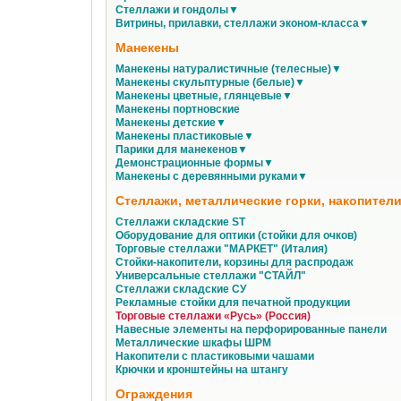
Стеллажи и гондолы▼
Витрины, прилавки, стеллажи эконом-класса▼
Манекены
Манекены натуралистичные (телесные)▼
Манекены скульптурные (белые)▼
Манекены цветные, глянцевые▼
Манекены портновские
Манекены детские▼
Манекены пластиковые▼
Парики для манекенов▼
Демонстрационные формы▼
Манекены с деревянными руками▼
Стеллажи, металлические горки, накопители
Стеллажи складские ST
Оборудование для оптики (стойки для очков)
Торговые стеллажи "МАРКЕТ" (Италия)
Стойки-накопители, корзины для распродаж
Универсальные стеллажи "СТАЙЛ"
Стеллажи складские СУ
Рекламные стойки для печатной продукции
Торговые стеллажи «Русь» (Россия)
Навесные элементы на перфорированные панели
Металлические шкафы ШРМ
Накопители с пластиковыми чашами
Крючки и кронштейны на штангу
Ограждения