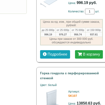
996.19 руб.
Цена:
Количество:
шт.
Цена за ед. изм., при общей сумме заказа,
рублей:
до 25 000р
от 25 000р
от 75 000р
от 150 000р
996.19
976.27
956.74
937.61
Цены при заказе от 300 000 руб.
обсуждаются индивидуально
Подробнее
В корзину
Горка гондола с перфорированной
стенкой
Цвет: белый
Артикул:
SK107
13850.63 руб.
Цена: