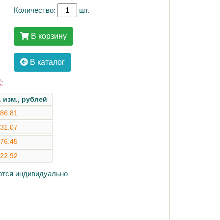
Количество:
шт.
В корзину
В каталог
:
. изм., рублей
86.81
31.07
76.45
22.92
аются индивидуально