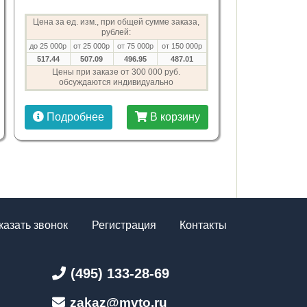
Цена за ед. изм., при общей сумме заказа,
рублей:
до 25 000р
от 25 000р
от 75 000р
от 150 000р
517.44
507.09
496.95
487.01
Цены при заказе от 300 000 руб.
обсуждаются индивидуально
Подробнее
В корзину
казать звонок
Регистрация
Контакты
(495) 133-28-69
zakaz@mvto.ru