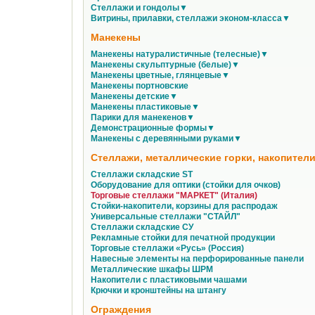
Стеллажи и гондолы▼
Витрины, прилавки, стеллажи эконом-класса▼
Манекены
Манекены натуралистичные (телесные)▼
Манекены скульптурные (белые)▼
Манекены цветные, глянцевые▼
Манекены портновские
Манекены детские▼
Манекены пластиковые▼
Парики для манекенов▼
Демонстрационные формы▼
Манекены с деревянными руками▼
Стеллажи, металлические горки, накопители
Стеллажи складские ST
Оборудование для оптики (стойки для очков)
Торговые стеллажи "МАРКЕТ" (Италия)
Стойки-накопители, корзины для распродаж
Универсальные стеллажи "СТАЙЛ"
Стеллажи складские СУ
Рекламные стойки для печатной продукции
Торговые стеллажи «Русь» (Россия)
Навесные элементы на перфорированные панели
Металлические шкафы ШРМ
Накопители с пластиковыми чашами
Крючки и кронштейны на штангу
Ограждения