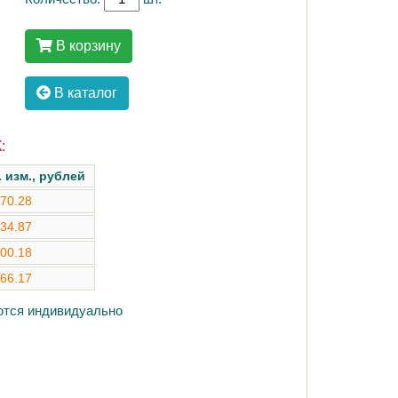
В корзину
В каталог
:
. изм., рублей
70.28
34.87
00.18
66.17
аются индивидуально