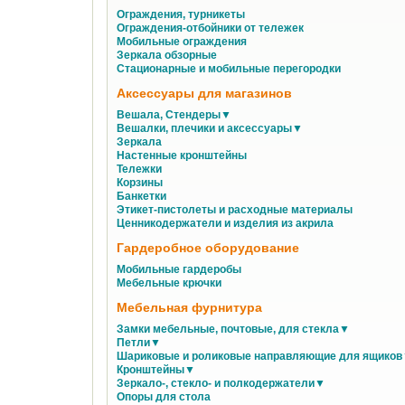
Ограждения, турникеты
Ограждения-отбойники от тележек
Мобильные ограждения
Зеркала обзорные
Стационарные и мобильные перегородки
Аксессуары для магазинов
Вешала, Стендеры▼
Вешалки, плечики и аксессуары▼
Зеркала
Настенные кронштейны
Тележки
Корзины
Банкетки
Этикет-пистолеты и расходные материалы
Ценникодержатели и изделия из акрила
Гардеробное оборудование
Мобильные гардеробы
Мебельные крючки
Мебельная фурнитура
Замки мебельные, почтовые, для стекла▼
Петли▼
Шариковые и роликовые направляющие для ящико
Кронштейны▼
Зеркало-, стекло- и полкодержатели▼
Опоры для стола