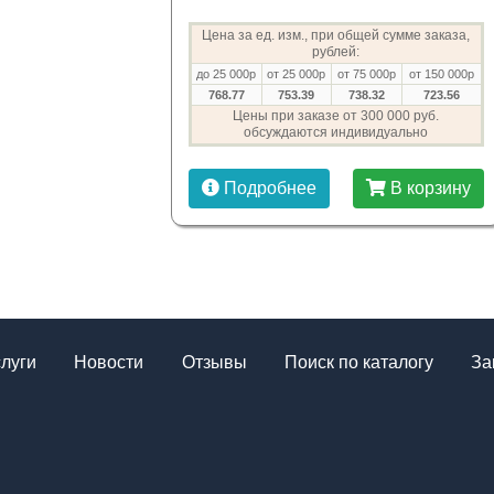
Цена за ед. изм., при общей сумме заказа,
рублей:
до 25 000р
от 25 000р
от 75 000р
от 150 000р
768.77
753.39
738.32
723.56
Цены при заказе от 300 000 руб.
обсуждаются индивидуально
Подробнее
В корзину
слуги
Новости
Отзывы
Поиск по каталогу
За