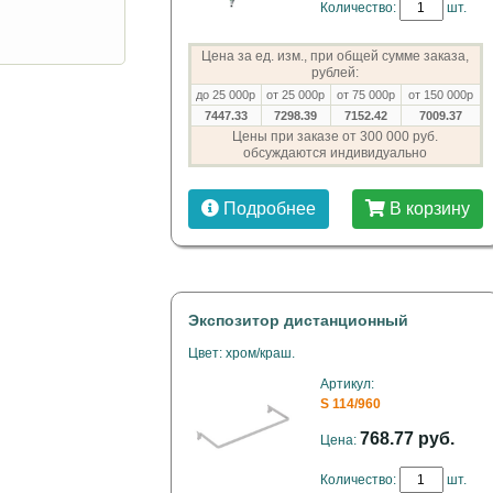
Количество:
шт.
Цена за ед. изм., при общей сумме заказа,
рублей:
до 25 000р
от 25 000р
от 75 000р
от 150 000р
7447.33
7298.39
7152.42
7009.37
Цены при заказе от 300 000 руб.
обсуждаются индивидуально
Подробнее
В корзину
Экспозитор дистанционный
Цвет: хром/краш.
Артикул:
S 114/960
768.77 руб.
Цена:
Количество:
шт.