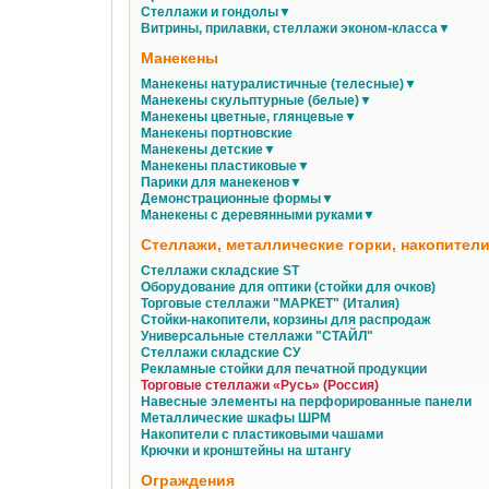
Стеллажи и гондолы▼
Витрины, прилавки, стеллажи эконом-класса▼
Манекены
Манекены натуралистичные (телесные)▼
Манекены скульптурные (белые)▼
Манекены цветные, глянцевые▼
Манекены портновские
Манекены детские▼
Манекены пластиковые▼
Парики для манекенов▼
Демонстрационные формы▼
Манекены с деревянными руками▼
Стеллажи, металлические горки, накопители
Стеллажи складские ST
Оборудование для оптики (стойки для очков)
Торговые стеллажи "МАРКЕТ" (Италия)
Стойки-накопители, корзины для распродаж
Универсальные стеллажи "СТАЙЛ"
Стеллажи складские СУ
Рекламные стойки для печатной продукции
Торговые стеллажи «Русь» (Россия)
Навесные элементы на перфорированные панели
Металлические шкафы ШРМ
Накопители с пластиковыми чашами
Крючки и кронштейны на штангу
Ограждения