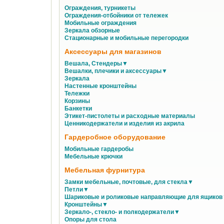
Ограждения, турникеты
Ограждения-отбойники от тележек
Мобильные ограждения
Зеркала обзорные
Стационарные и мобильные перегородки
Аксессуары для магазинов
Вешала, Стендеры▼
Вешалки, плечики и аксессуары▼
Зеркала
Настенные кронштейны
Тележки
Корзины
Банкетки
Этикет-пистолеты и расходные материалы
Ценникодержатели и изделия из акрила
Гардеробное оборудование
Мобильные гардеробы
Мебельные крючки
Мебельная фурнитура
Замки мебельные, почтовые, для стекла▼
Петли▼
Шариковые и роликовые направляющие для ящико
Кронштейны▼
Зеркало-, стекло- и полкодержатели▼
Опоры для стола