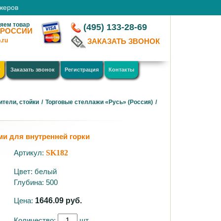
джеров
яем товар
(495) 133-28-69
 РОССИИ
.ru
ЗАКАЗАТЬ ЗВОНОК
у
Заказать звонок
Регистрация
Контакты
ители, стойки
/
Торговые стеллажи «Русь» (Россия)
/
ми для внутренней горки
Артикул:
SK182
Цвет: белый
Глубина: 500
Цена:
1646.09
руб.
Количество:
шт.