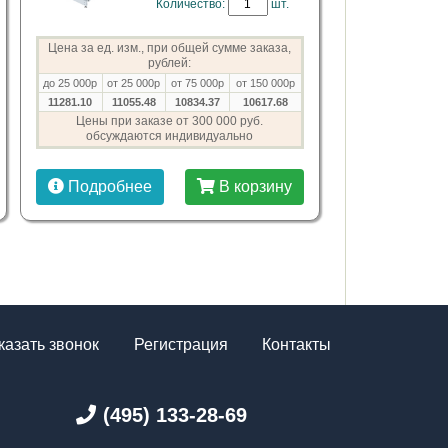
Количество:
шт.
Цена за ед. изм., при общей сумме заказа,
рублей:
до 25 000р
от 25 000р
от 75 000р
от 150 000р
11281.10
11055.48
10834.37
10617.68
Цены при заказе от 300 000 руб.
обсуждаются индивидуально
Подробнее
В корзину
казать звонок
Регистрация
Контакты
(495) 133-28-69