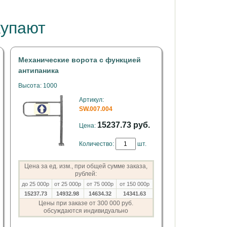
купают
Механические ворота c функцией
антипаника
Высота: 1000
Артикул:
SW.007.004
15237.73 руб.
Цена:
Количество:
шт.
Цена за ед. изм., при общей сумме заказа,
рублей:
до 25 000р
от 25 000р
от 75 000р
от 150 000р
15237.73
14932.98
14634.32
14341.63
Цены при заказе от 300 000 руб.
обсуждаются индивидуально