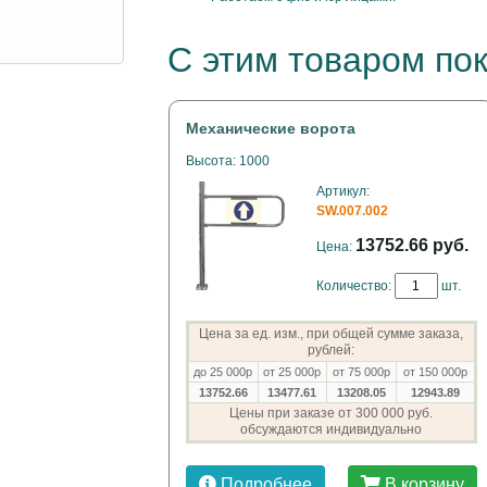
С этим товаром по
Механические ворота
Высота: 1000
Артикул:
SW.007.002
13752.66 руб.
Цена:
Количество:
шт.
Цена за ед. изм., при общей сумме заказа,
рублей:
до 25 000р
от 25 000р
от 75 000р
от 150 000р
13752.66
13477.61
13208.05
12943.89
Цены при заказе от 300 000 руб.
обсуждаются индивидуально
Подробнее
В корзину