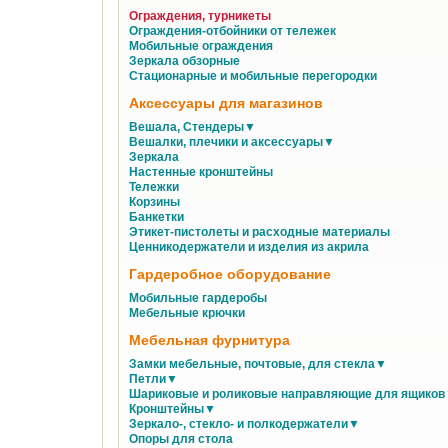
Ограждения, турникеты
Ограждения-отбойники от тележек
Мобильные ограждения
Зеркала обзорные
Стационарные и мобильные перегородки
Аксессуары для магазинов
Вешала, Стендеры▼
Вешалки, плечики и аксессуары▼
Зеркала
Настенные кронштейны
Тележки
Корзины
Банкетки
Этикет-пистолеты и расходные материалы
Ценникодержатели и изделия из акрила
Гардеробное оборудование
Мобильные гардеробы
Мебельные крючки
Мебельная фурнитура
Замки мебельные, почтовые, для стекла▼
Петли▼
Шариковые и роликовые направляющие для ящико
Кронштейны▼
Зеркало-, стекло- и полкодержатели▼
Опоры для стола