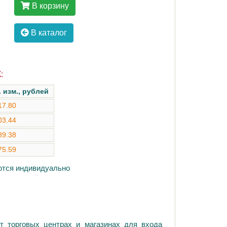
В корзину
В каталог
:
. изм., рублей
17.80
03.44
89.38
75.59
аются индивидуально
т торговых центрах и магазинах для входа