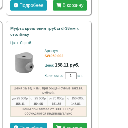
Подробнее
В корзину
Муфта крепления трубы d-38мм к
столбику
Цвет: Серый
Артикул:
SW.050.002
158.11 руб.
Цена:
Количество:
шт.
Цена за ед. изм., при общей сумме заказа,
рублей:
до 25 000р
от 25 000р
от 75 000р
от 150 000р
158.11
154.95
151.85
148.81
Цены при заказе от 300 000 руб.
обсуждаются индивидуально
Подробнее
В корзину