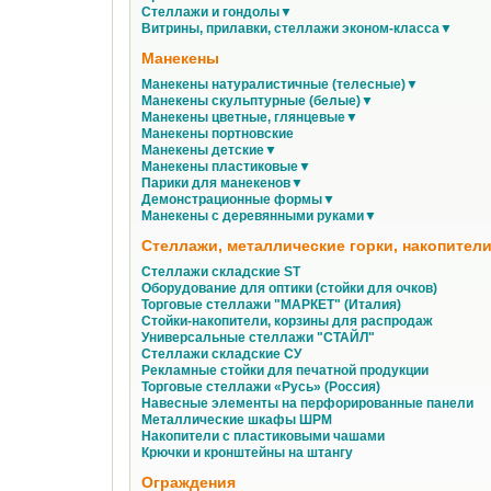
Стеллажи и гондолы▼
Витрины, прилавки, стеллажи эконом-класса▼
Манекены
Манекены натуралистичные (телесные)▼
Манекены скульптурные (белые)▼
Манекены цветные, глянцевые▼
Манекены портновские
Манекены детские▼
Манекены пластиковые▼
Парики для манекенов▼
Демонстрационные формы▼
Манекены с деревянными руками▼
Стеллажи, металлические горки, накопители
Стеллажи складские ST
Оборудование для оптики (стойки для очков)
Торговые стеллажи "МАРКЕТ" (Италия)
Стойки-накопители, корзины для распродаж
Универсальные стеллажи "СТАЙЛ"
Стеллажи складские СУ
Рекламные стойки для печатной продукции
Торговые стеллажи «Русь» (Россия)
Навесные элементы на перфорированные панели
Металлические шкафы ШРМ
Накопители с пластиковыми чашами
Крючки и кронштейны на штангу
Ограждения