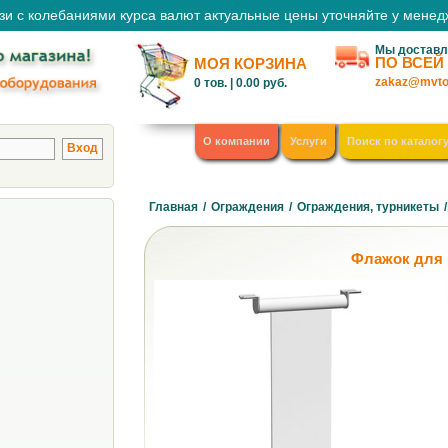
зи с колебаниями курса валют актуальные цены уточняйте у мене
Мы доставл
ПО ВСЕЙ
МОЯ КОРЗИНА
zakaz@mvto
0
тов. |
0.00
руб.
О компании
Услуги
Поиск по каталог
Главная
/
Ограждения
/
Ограждения, турникеты
/
Флажок для 