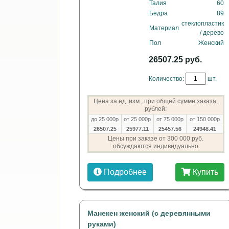
Талия
60
Бедра
89
стеклопластик
Материал
/ дерево
Пол
Женский
26507.25 руб.
Количество:
шт.
Цена за ед. изм., при общей сумме заказа,
рублей:
до 25 000р
от 25 000р
от 75 000р
от 150 000р
26507.25
25977.11
25457.56
24948.41
Цены при заказе от 300 000 руб.
обсуждаются индивидуально
Подробнее
Купить
Манекен женский (с деревянными
руками)