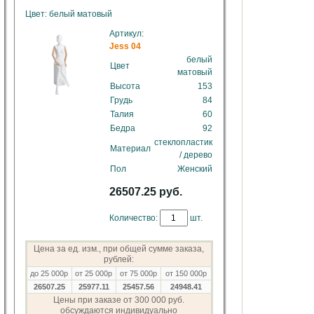
Цвет: белый матовый
Артикул:
Jess 04
белый
Цвет
матовый
Высота
153
Грудь
84
Талия
60
Бедра
92
стеклопластик
Материал
/ дерево
Пол
Женский
26507.25 руб.
Количество:
шт.
Цена за ед. изм., при общей сумме заказа,
рублей:
до 25 000р
от 25 000р
от 75 000р
от 150 000р
26507.25
25977.11
25457.56
24948.41
Цены при заказе от 300 000 руб.
обсуждаются индивидуально