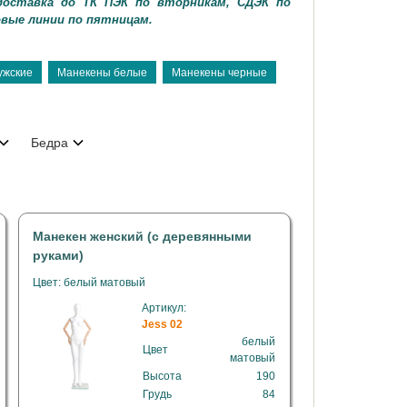
доставка до ТК ПЭК по вторникам, СДЭК по
овые линии по пятницам.
ужские
Манекены белые
Манекены черные
Бедра
Манекен женский (с деревянными
руками)
Цвет: белый матовый
Артикул:
Jess 02
белый
Цвет
матовый
Высота
190
Грудь
84