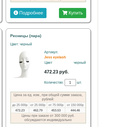
Подробнее
Купить
Ресницы (пара)
Цвет: черный
Артикул:
Jess eyelash
Цвет
черный
472.23 руб.
Количество:
шт.
Цена за ед. изм., при общей сумме заказа,
рублей:
до 25 000р
от 25 000р
от 75 000р
от 150 000р
472.23
462.79
453.53
444.46
Цены при заказе от 300 000 руб.
обсуждаются индивидуально