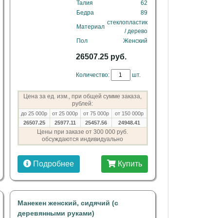
Талия
62
Бедра
89
стеклопластик
Материал
/ дерево
Пол
Женский
26507.25 руб.
Количество:
шт.
Цена за ед. изм., при общей сумме заказа,
рублей:
до 25 000р
от 25 000р
от 75 000р
от 150 000р
26507.25
25977.11
25457.56
24948.41
Цены при заказе от 300 000 руб.
обсуждаются индивидуально
Подробнее
Купить
Манекен женский, сидячий (с
деревянными руками)