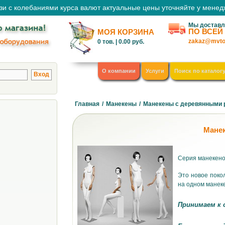
зи с колебаниями курса валют актуальные цены уточняйте у мене
Мы доставл
ПО ВСЕЙ
МОЯ КОРЗИНА
zakaz@mvto
0
тов. |
0.00
руб.
О компании
Услуги
Поиск по каталог
Главная
/
Манекены
/
Манекены с деревянными
Мане
Серия манекено
Это новое поко
на одном манек
Принимаем к 