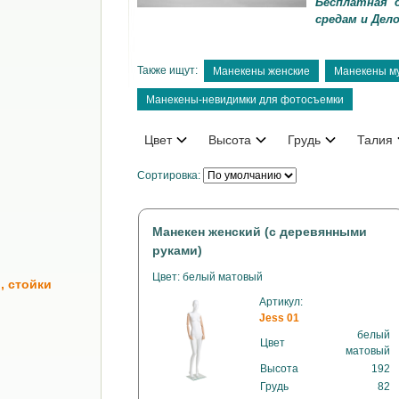
Бесплатная 
средам и Дел
Также ищут:
Манекены женские
Манекены м
Манекены-невидимки для фотосъемки
Цвет
Высота
Грудь
Талия
Сортировка:
Манекен женский (с деревянными
руками)
Цвет: белый матовый
, стойки
Артикул:
Jess 01
белый
Цвет
матовый
Высота
192
Грудь
82