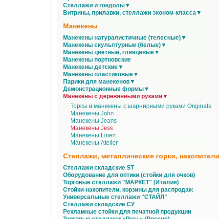
Стеллажи и гондолы▼
Витрины, прилавки, стеллажи эконом-класса▼
Манекены
Манекены натуралистичные (телесные)▼
Манекены скульптурные (белые)▼
Манекены цветные, глянцевые▼
Манекены портновские
Манекены детские▼
Манекены пластиковые▼
Парики для манекенов▼
Демонстрационные формы▼
Манекены с деревянными руками▼
Торсы и манекены с шарнирными руками Originals
Манекены John
Манекены Jeans
Манекены Jess
Манекены Linen
Манекены Atelier
Стеллажи, металлические горки, накопители
Стеллажи складские ST
Оборудование для оптики (стойки для очков)
Торговые стеллажи "МАРКЕТ" (Италия)
Стойки-накопители, корзины для распродаж
Универсальные стеллажи "СТАЙЛ"
Стеллажи складские СУ
Рекламные стойки для печатной продукции