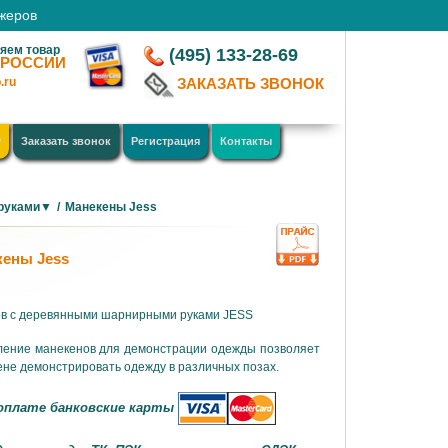
джеров
яем товар
(495) 133-28-69
 РОССИИ
.ru
ЗАКАЗАТЬ ЗВОНОК
у
Заказать звонок
Регистрация
Контакты
 руками▼
/
Манекены Jess
кены Jess
в с деревянными шарнирными руками JESS
ление манекенов для демонстрации одежды позволяет
ене демонстрировать одежду в различных позах.
оплате банковские карты