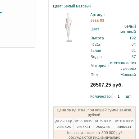
Цвет: белый матовый
в▼
Артикул:
Jess 03
белый
Цвет
матовый
Высота
192
Грудь
84
Талия
61
Бедра
87
стеклопластик
Материал
/ дерево
Пол
Женский
26507.25 руб.
Количество:
шт.
Цена за ед. изм., при общей сумме заказа,
рублей:
до 25 000р
от 25 000р
от 75 000р
от 150 000р
26507.25
25977.11
25457.56
24948.41
Цены при заказе от 300 000 руб.
обсуждаются индивидуально