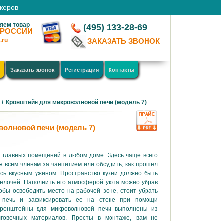
джеров
яем товар
(495) 133-28-69
 РОССИИ
.ru
ЗАКАЗАТЬ ЗВОНОК
у
Заказать звонок
Регистрация
Контакты
/
Кронштейн для микроволновой печи (модель 7)
волновой печи (модель 7)
з главных помещений в любом доме. Здесь чаще всего
я всем членам за чаепитием или обсудить, как прошел
сь вкусным ужином. Пространство кухни должно быть
елочей. Наполнить его атмосферой уюта можно убрав
обы освободить место на рабочей зоне, стоит убрать
ю печь и зафиксировать ее на стене при помощи
Кронштейны для микроволновой печи выполнены из
говечных материалов. Просты в монтаже, вам не