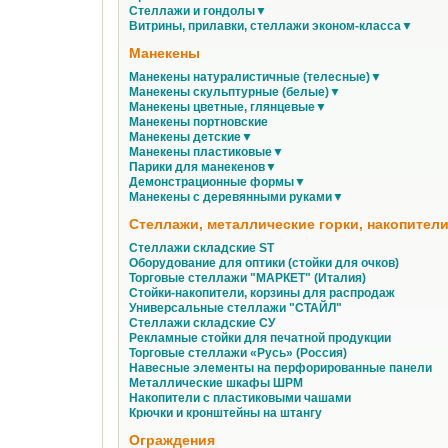
Стеллажи и гондолы▼
Витрины, прилавки, стеллажи эконом-класса▼
Манекены
Манекены натуралистичные (телесные)▼
Манекены скульптурные (белые)▼
Манекены цветные, глянцевые▼
Манекены портновские
Манекены детские▼
Манекены пластиковые▼
Парики для манекенов▼
Демонстрационные формы▼
Манекены с деревянными руками▼
Стеллажи, металлические горки, накопители
Стеллажи складские ST
Оборудование для оптики (стойки для очков)
Торговые стеллажи "МАРКЕТ" (Италия)
Стойки-накопители, корзины для распродаж
Универсальные стеллажи "СТАЙЛ"
Стеллажи складские СУ
Рекламные стойки для печатной продукции
Торговые стеллажи «Русь» (Россия)
Навесные элементы на перфорированные панели
Металлические шкафы ШРМ
Накопители с пластиковыми чашами
Крючки и кронштейны на штангу
Ограждения