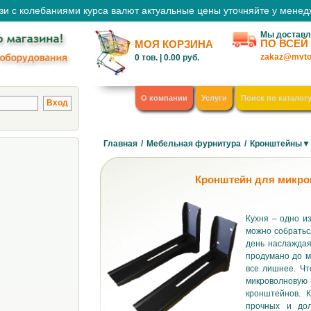
зи с колебаниями курса валют актуальные цены уточняйте у мене
Мы доставл
ПО ВСЕЙ
МОЯ КОРЗИНА
zakaz@mvto
0
тов. |
0.00
руб.
О компании
Услуги
Поиск по каталог
Главная
/
Мебельная фурнитура
/
Кронштейны▼
Кронштейн для микро
Кухня – одно и
можно собратьс
день наслаждая
продумано до м
все лишнее. Чт
микроволнову
кронштейнов. 
прочных и дол