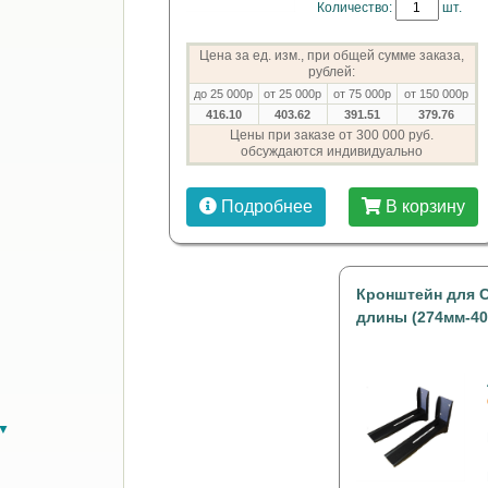
Количество:
шт.
Цена за ед. изм., при общей сумме заказа,
рублей:
до 25 000р
от 25 000р
от 75 000р
от 150 000р
416.10
403.62
391.51
379.76
Цены при заказе от 300 000 руб.
обсуждаются индивидуально
Подробнее
В корзину
Кронштейн для С
длины (274мм-4
в▼