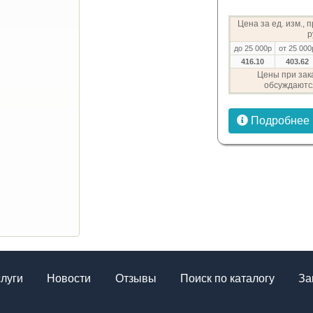
Цена за ед. изм., 
р
до 25 000р
от 25 000
416.10
403.62
Цены при зака
обсуждаютс
Подробнее
слуги
Новости
Отзывы
Поиск по каталогу
За