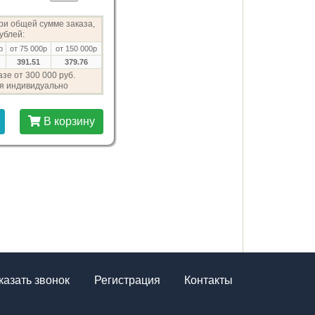
при общей сумме заказа,
ублей:
р
от 75 000р
от 150 000р
391.51
379.76
зе от 300 000 руб.
я индивидуально
В корзину
казать звонок
Регистрация
Контакты