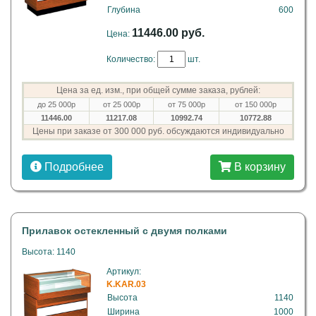
Глубина
600
11446.00 руб.
Цена:
Количество:
шт.
Цена за ед. изм., при общей сумме заказа, рублей:
до 25 000р
от 25 000р
от 75 000р
от 150 000р
11446.00
11217.08
10992.74
10772.88
Цены при заказе от 300 000 руб. обсуждаются индивидуально
Подробнее
В корзину
Прилавок остекленный с двумя полками
Высота: 1140
Артикул:
K.KAR.03
Высота
1140
Ширина
1000