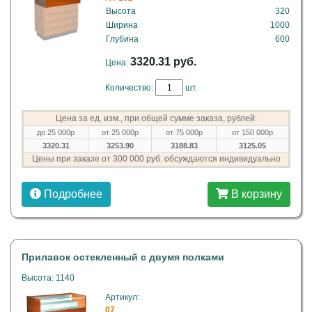
Высота
320
Ширина
1000
Глубина
600
3320.31 руб.
Цена:
Количество:
шт.
Цена за ед. изм., при общей сумме заказа, рублей:
до 25 000р
от 25 000р
от 75 000р
от 150 000р
3320.31
3253.90
3188.83
3125.05
Цены при заказе от 300 000 руб. обсуждаются индивидуально
Подробнее
В корзину
Прилавок остекленный с двумя полками
Высота: 1140
Артикул:
07