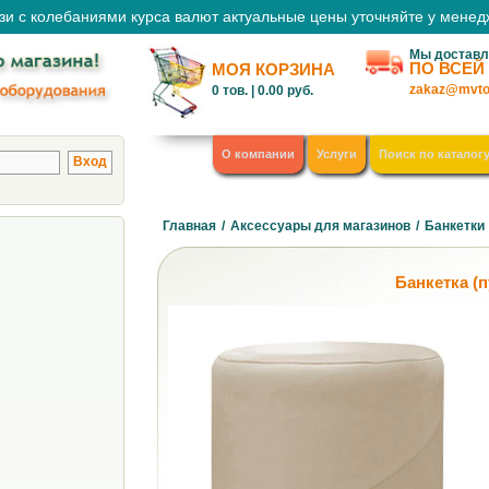
зи с колебаниями курса валют актуальные цены уточняйте у мене
Мы доставл
ПО ВСЕЙ
МОЯ КОРЗИНА
zakaz@mvto
0
тов. |
0.00
руб.
О компании
Услуги
Поиск по каталог
Главная
/
Аксессуары для магазинов
/
Банкетки
Банкетка (