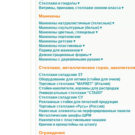
Стеллажи и гондолы▼
Витрины, прилавки, стеллажи эконом-класса▼
Манекены
Манекены натуралистичные (телесные)▼
Манекены скульптурные (белые)▼
Манекены цветные, глянцевые▼
Манекены портновские
Манекены детские▼
Манекены пластиковые▼
Парики для манекенов▼
Демонстрационные формы▼
Манекены с деревянными руками▼
Стеллажи, металлические горки, накопители
Стеллажи складские ST
Оборудование для оптики (стойки для очков)
Торговые стеллажи "МАРКЕТ" (Италия)
Стойки-накопители, корзины для распродаж
Универсальные стеллажи "СТАЙЛ"
Стеллажи складские СУ
Рекламные стойки для печатной продукции
Торговые стеллажи «Русь» (Россия)
Навесные элементы на перфорированные панели
Металлические шкафы ШРМ
Накопители с пластиковыми чашами
Крючки и кронштейны на штангу
Ограждения