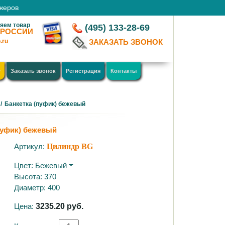
джеров
яем товар
(495) 133-28-69
 РОССИИ
.ru
ЗАКАЗАТЬ ЗВОНОК
у
Заказать звонок
Регистрация
Контакты
/
Банкетка (пуфик) бежевый
пуфик) бежевый
Артикул:
Цилиндр BG
Цвет:
Бежевый
Высота: 370
Диаметр: 400
Цена:
3235.20
руб.