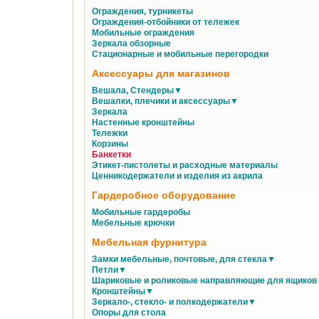
Ограждения, турникеты
Ограждения-отбойники от тележек
Мобильные ограждения
Зеркала обзорные
Стационарные и мобильные перегородки
Аксессуары для магазинов
Вешала, Стендеры▼
Вешалки, плечики и аксессуары▼
Зеркала
Настенные кронштейны
Тележки
Корзины
Банкетки
Этикет-пистолеты и расходные материалы
Ценникодержатели и изделия из акрила
Гардеробное оборудование
Мобильные гардеробы
Мебельные крючки
Мебельная фурнитура
Замки мебельные, почтовые, для стекла▼
Петли▼
Шариковые и роликовые направляющие для ящико
Кронштейны▼
Зеркало-, стекло- и полкодержатели▼
Опоры для стола