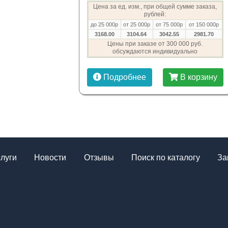
Цена за ед. изм., при общей сумме заказа,
рублей:
до 25 000р
от 25 000р
от 75 000р
от 150 000р
3168.00
3104.64
3042.55
2981.70
Цены при заказе от 300 000 руб.
обсуждаются индивидуально
Подробнее
В корзину
слуги
Новости
Отзывы
Поиск по каталогу
За