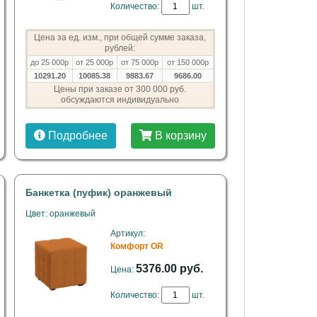
Количество:
шт.
Цена за ед. изм., при общей сумме заказа,
рублей:
до 25 000р
от 25 000р
от 75 000р
от 150 000р
10291.20
10085.38
9883.67
9686.00
Цены при заказе от 300 000 руб.
обсуждаются индивидуально
Подробнее
В корзину
Банкетка (пуфик) оранжевый
Цвет: оранжевый
Артикул:
Комфорт OR
5376.00 руб.
Цена:
Количество:
шт.