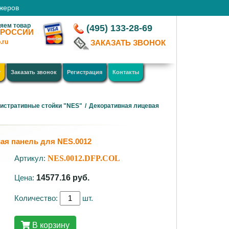
джеров
яем товар
(495) 133-28-69
 РОССИИ
.ru
ЗАКАЗАТЬ ЗВОНОК
у
Заказать звонок
Регистрация
Контакты
истративные стойки "NES"
/
Декоративная лицевая
ая панель для NES.0012
Артикул:
NES.0012.DFP.COL
Цена:
14577.16
руб.
Количество:
шт.
В корзину