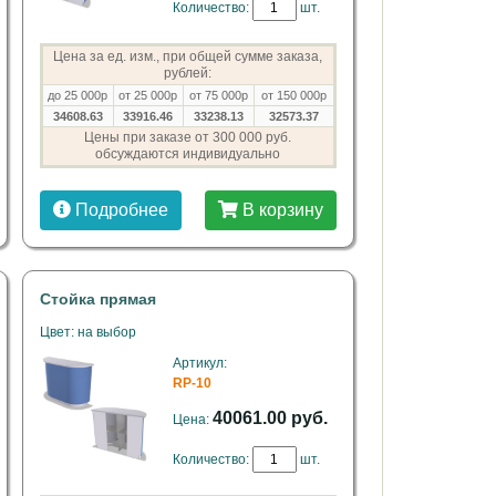
Количество:
шт.
Цена за ед. изм., при общей сумме заказа,
рублей:
до 25 000р
от 25 000р
от 75 000р
от 150 000р
34608.63
33916.46
33238.13
32573.37
Цены при заказе от 300 000 руб.
обсуждаются индивидуально
Подробнее
В корзину
Стойка прямая
Цвет: на выбор
Артикул:
RP-10
40061.00 руб.
Цена:
Количество:
шт.