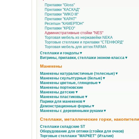
Прилавки "Gloss"
Прилавки "КАСКАД"
Прилавки "WIKO III"
Прилавки "КАРАТ"
Ресепшн "КАМЕРТОН"
Прилавки "КРЕО"
Административные стойки "NES"
Торговая мебель из нержавейки NEKA
Торговые стеллажи и прилавки "СТЕНФОРД"
Торговая мебель для аптек FARMA
Стеллажи и гондолы▼
Витрины, прилавки, стеллажи эконом-класса▼
Манекены
Манекены натуралистичные (телесные)▼
Манекены скульптурные (белые)▼
Манекены цветные, глянцевые▼
Манекены портновские
Манекены детские▼
Манекены пластиковые▼
Парики для манекенов▼
Демонстрационные формы▼
Манекены с деревянными руками▼
Стеллажи, металлические горки, накопители
Стеллажи складские ST
Оборудование для оптики (стойки для очков)
Торговые стеллажи "МАРКЕТ" (Италия)