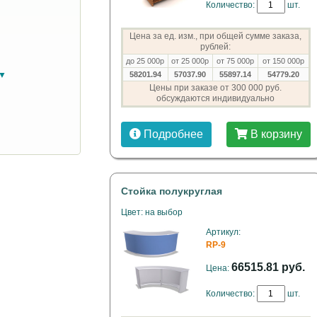
Количество:
шт.
Цена за ед. изм., при общей сумме заказа,
рублей:
до 25 000р
от 25 000р
от 75 000р
от 150 000р
58201.94
57037.90
55897.14
54779.20
в▼
Цены при заказе от 300 000 руб.
обсуждаются индивидуально
Подробнее
В корзину
Стойка полукруглая
Цвет: на выбор
Артикул:
RP-9
66515.81 руб.
Цена:
Количество:
шт.