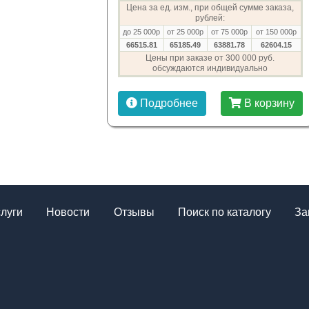
Цена за ед. изм., при общей сумме заказа,
рублей:
до 25 000р
от 25 000р
от 75 000р
от 150 000р
66515.81
65185.49
63881.78
62604.15
Цены при заказе от 300 000 руб.
обсуждаются индивидуально
Подробнее
В корзину
слуги
Новости
Отзывы
Поиск по каталогу
За