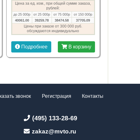
Цена за ед. изм., при общей сумме заказа,
рублей:
до 25 000р
от 25 000р
от 75 000р
от 150 000р
40061.00
39259.78
38474.58
37705.09
Цены при заказе от 300 000 руб.
обсуждаются индивидуально
Подробнее
В корзину
казать звонок
Регистрация
Контакты
(495) 133-28-69
zakaz@mvto.ru