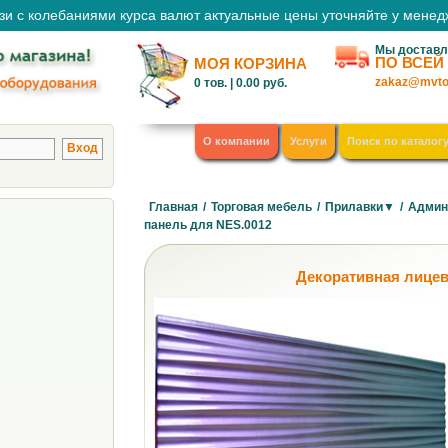
зи с колебаниями курса валют актуальные цены уточняйте у мене
Мы доставл
ПО ВСЕЙ
МОЯ КОРЗИНА
zakaz@mvto
0
тов. |
0.00
руб.
О компании
Услуги
Поиск по каталог
Главная
/
Торговая мебель
/
Прилавки▼
/
Админ
панель для NES.0012
Декоративная лицев