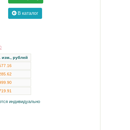
В каталог
:
. изм., рублей
577.16
285.62
999.90
719.91
аются индивидуально