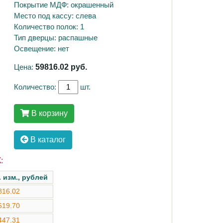
Покрытие МДФ: окрашенный
Место под кассу: слева
Количество полок: 1
Тип дверцы: распашные
Освещение: нет
Цена:
59816.02
руб.
Количество:
шт.
В корзину
В каталог
:
. изм., рублей
816.02
619.70
447.31