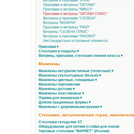
Витрины и прилавки "Primo"
Прилавки и витрины "ОКТАВА"
Прилавки и витрины "WIKO I"
Прилавки и витрины "ОКТАВА ПЛЮС"
Витрины и прилавки "СЕЛЕНА"
Витрины "ВАЛЕРИ"
Прилавки и витрины "FINO"
Витрины "СЕЛЕНА ПЛЮС"
Витрины и прилавки "FAVORIT"
Нестандартные островные элементы
Прилавки▼
Стеллажи и гондолы▼
Витрины, прилавки, стеллажи эконом-класса▼
Манекены
Манекены натуралистичные (телесные)▼
Манекены скульптурные (белые)▼
Манекены цветные, глянцевые▼
Манекены портновские
Манекены детские▼
Манекены пластиковые▼
Парики для манекенов▼
Демонстрационные формы▼
Манекены с деревянными руками▼
Стеллажи, металлические горки, накопители
Стеллажи складские ST
Оборудование для оптики (стойки для очков)
Торговые стеллажи "МАРКЕТ" (Италия)