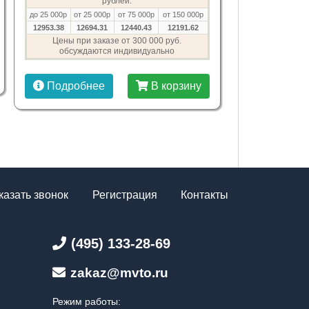
рублей:
до 25 000р
от 25 000р
от 75 000р
от 150 000р
12953.38
12694.31
12440.43
12191.62
Цены при заказе от 300 000 руб.
обсуждаются индивидуально
Подробнее
В корзину
казать звонок
Регистрация
Контакты
(495) 133-28-69
zakaz@mvto.ru
Режим работы: