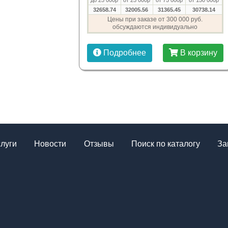
до 25 000р
от 25 000р
от 75 000р
от 150 000р
32658.74
32005.56
31365.45
30738.14
Цены при заказе от 300 000 руб.
обсуждаются индивидуально
Подробнее
В корзину
слуги
Новости
Отзывы
Поиск по каталогу
За