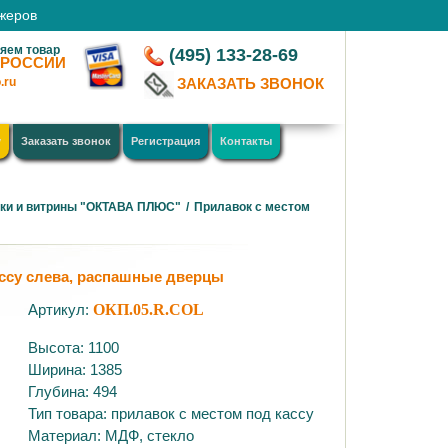
джеров
яем товар
(495) 133-28-69
 РОССИИ
.ru
ЗАКАЗАТЬ ЗВОНОК
у
Заказать звонок
Регистрация
Контакты
ки и витрины "ОКТАВА ПЛЮС"
/
Прилавок с местом
ассу слева, распашные дверцы
Артикул:
ОКП.05.R.COL
Высота: 1100
Ширина: 1385
Глубина: 494
Тип товара: прилавок с местом под кассу
Материал: МДФ, стекло