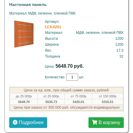
Настенная панель
Материал: МДФ, оклеенн. пленкой ПВХ
Артикул:
LCX.0201
Материал
МДФ, оклеенн. пленкой ПВХ
Высота
1200
Ширина
1200
Вес
17.5
Толщина
32
5648.70 руб.
Цена:
Количество:
шт.
Цена за ед. изм., при общей сумме заказа, рублей:
до 25 000р
от 25 000р
от 75 000р
от 150 000р
5648.70
5535.73
5425.01
5316.51
Цены при заказе от 300 000 руб. обсуждаются индивидуально
Подробнее
В корзину