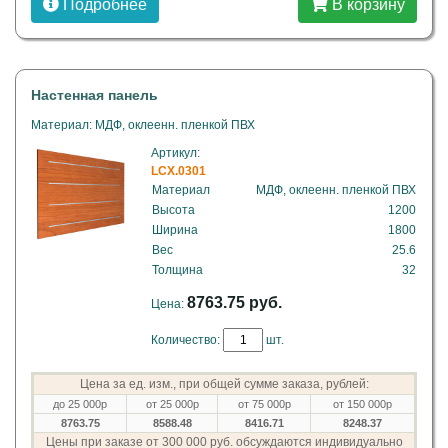
Подробнее
В корзину
Настенная панель
Материал: МДФ, оклеенн. пленкой ПВХ
Артикул:
LCX.0301
Материал
МДФ, оклеенн. пленкой ПВХ
Высота
1200
Ширина
1800
Вес
25.6
Толщина
32
8763.75 руб.
Цена:
Количество:
шт.
Цена за ед. изм., при общей сумме заказа, рублей:
до 25 000р
от 25 000р
от 75 000р
от 150 000р
8763.75
8588.48
8416.71
8248.37
Цены при заказе от 300 000 руб. обсуждаются индивидуально