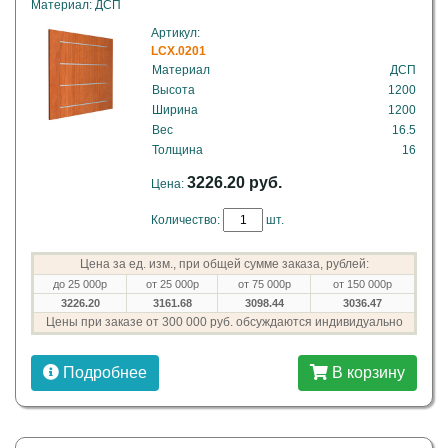
Материал: ДСП
Артикул:
LCX.0201
Материал
ДСП
Высота
1200
Ширина
1200
Вес
16.5
Толщина
16
3226.20 руб.
Цена:
Количество:
шт.
Цена за ед. изм., при общей сумме заказа, рублей:
до 25 000р
от 25 000р
от 75 000р
от 150 000р
3226.20
3161.68
3098.44
3036.47
Цены при заказе от 300 000 руб. обсуждаются индивидуально
Подробнее
В корзину